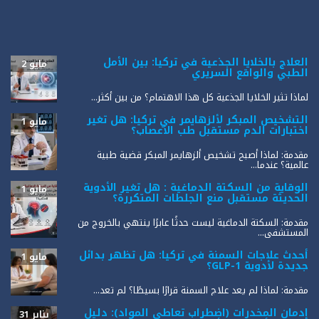
العلاج بالخلايا الجذعية في تركيا: بين الأمل
مايو 2
الطبي والواقع السريري
لماذا تثير الخلايا الجذعية كل هذا الاهتمام؟ من بين أكثر...
التشخيص المبكر لألزهايمر في تركيا: هل تغير
مايو 1
اختبارات الدم مستقبل طب الأعصاب؟
مقدمة: لماذا أصبح تشخيص ألزهايمر المبكر قضية طبية
عالمية؟ عندما...
الوقاية من السكتة الدماغية : هل تغير الأدوية
مايو 1
الحديثة مستقبل منع الجلطات المتكررة؟
مقدمة: السكتة الدماغية ليست حدثًا عابرًا ينتهي بالخروج من
المستشفى...
أحدث علاجات السمنة في تركيا: هل تظهر بدائل
مايو 1
جديدة لأدوية GLP-1؟
مقدمة: لماذا لم يعد علاج السمنة قرارًا بسيطًا؟ لم تعد...
إدمان المخدرات (اضطراب تعاطي المواد): دليل
يناير 31