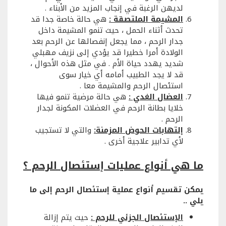
لديهن الرغبة في إنجاب المزيد من الأبناء .
المشيمة الملتصقة :
هي حالة خاصة جدا قد
تحدث أثناء الحمل ، حيث تنمو المشيمة داخل
جدار الرحم ، مما يجعل إنفصالها عن الرحم بعد
الولادة أمرا خطيرا قد يؤدي إلى نزيف مهبلي
شديد يهدد حياة الأم . في مثل هذه الأحوال ،
قد لا يجد الطبيب أمامه أي خيار سوى
استئصال الرحم والمشيمة معا .
العضال الغدي :
هي حالة مرضية تنمو فيها
خلايا بطانة الرحم في العضلات المكونة لجدار
الرحم .
إلتهابات الحوض المزمنة:
والتي لا تستجيب
لأي تدابير علاجية أخرى .
ما هي أنواع عمليات إستئصال الرحم ؟
يمكن تقسيم أنواع عملية إستئصال الرحم إلى ما
يلي ..
الإستئصال الجزئي للرحم :
حيث يتم إزالة