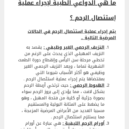
ما هي الدواعي الطبية لإجراء عملية
إستئصال الرحم ؟
يتم إجراء عملية استئصال الرحم في الحالات
المرضية التالية ..
النزيف الرحمي الغير وظيفي :
يقصد به
النزيف المهبلي الذي يحدث على الرغم من
تخطي مرحلة سن اليأس وإنقطاع دورة الطمث
الشهرية تماما ، ويعد النزيف الرحمي الغير
وظيفي هو أكثر الأسباب شيوعا التي
بمقتضاها يتم إجراء عملية استئصال الرحم .
الهبوط الرحمي :
حيث ترتخي أربطة الرحم
بشكل لافت ، مما يؤدي إلى بروز الرحم سواء
بصورة جزئية أو كلية من فتحة المهبل ، وهو
ما يضغط على المثانة البولية والمستقيم
مسببا العديد من الأعراض المرضية المزعجة ،
مما يستلزم استئصال الرحم .
أورام الرحم الليفية :
هي عبارة عن أورام