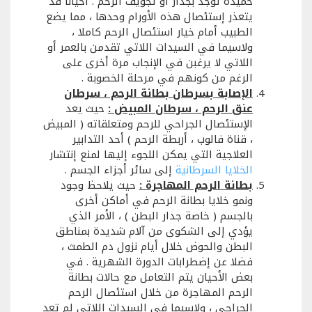
حميدة توجد بجدار أو تجويف الرحم . أحيانا قد
يتعذر إستئصال هذه الأورام وحدها ، مما يضع
الطبيب أمام خيار استئصال الرحم كاملا ،
ولاسيما في السيدات اللاتي تقدمن بالعمر أو
اللاتي لا يرغبن في الإنجاب مرة أخرى على
الرغم من كونهم في مرحلة الخصوبة .
الإصابة بسرطان بطانة الرحم ، سرطان
عنق الرحم ، سرطان المبيض :
حيث يعد
الإستئصال الجراحي للرحم ومتعلقاته ( المبيض
، قناة فالوب ، أربطة الرحم ) أحد التدابير
العلاجية التي يمكن اللجوء إليها لمنع إنتشار
الخلايا السرطانية
إلى سائر أجزاء الجسم .
بطانة الرحم المهاجرة :
حيث يلاحظ وجود
ونمو خلايا بطانة الرحم في أماكن أخرى
بالجسم ( خاصة جدار البطن ) ، الأمر الذي
يؤدي إلى الشكوى من آلام شديدة بمناطق
البطن والحوض خلال أيام نزول دم الطمث ،
فضلا عن إضطرابات الدورة الشهرية . في
بعض الأحيان يتم التعامل مع حالات بطانة
الرحم المهاجرة من خلال استئصال الرحم
الجراحي ، ولاسيما في السيدات اللاتي لم تعد