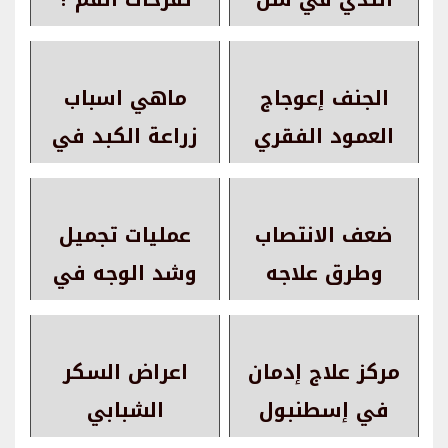
العشرين | كيف
أعرف اني مريضة
الجنف إعوجاج
ماهي اسباب
بسرطان الثدي
العمود الفقري
زراعة الكبد في
الأطفال والبالغين
ضعف الانتصاب
عمليات تجميل
وطرق علاجه
وشد الوجه في
إسطنبول:
التقنيات الحديثة
مركز علاج إدمان
اعراض السكر
والنتائج المتوقعة
في إسطنبول
الشبابي