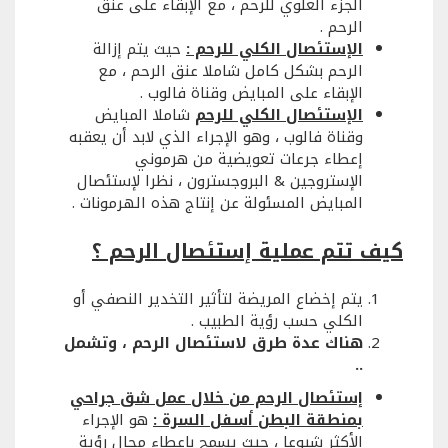
الجزء العلوي للرحم ، مع الإبقاء على عنق
الرحم .
الإستئصال الكلي للرحم :
حيث يتم إزالة
الرحم بشكل كامل شاملا عنق الرحم ، مع
الإبقاء على المبايض وقناة فالوب .
الإستئصال الكلي للرحم
شاملا المبايض
وقناة فالوب ، وهو الإجراء الذي لابد أن يعقبه
إعطاء جرعات تعويضية من هرموني
الإستروجين & البروجسترون ، نظرا لإستئصال
المبايض المسئولة عن إنتاج هذه الهرمونات .
كيف تتم عملية إستئصال الرحم ؟
يتم إخضاع المريضة لتأثير التخدير النصفي أو
الكلي حسب رؤية الطبيب .
هناك عدة طرق لاستئصال الرحم ، وتشمل
..
إستئصال الرحم من خلال عمل شق جراحي
بمنطقة البطن أسفل السرة :
هو الإجراء
الأكثر شيوعا ، حيث يسمح بإعطاء مجال رؤية