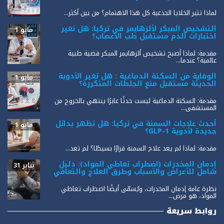
لماذا تثير الخلايا الجذعية كل هذا الاهتمام؟ من بين أكثر...
التشخيص المبكر لألزهايمر في تركيا: هل تغير
مايو 1
اختبارات الدم مستقبل طب الأعصاب؟
مقدمة: لماذا أصبح تشخيص ألزهايمر المبكر قضية طبية
عالمية؟ عندما...
الوقاية من السكتة الدماغية : هل تغير الأدوية
مايو 1
الحديثة مستقبل منع الجلطات المتكررة؟
مقدمة: السكتة الدماغية ليست حدثًا عابرًا ينتهي بالخروج من
المستشفى...
أحدث علاجات السمنة في تركيا: هل تظهر بدائل
مايو 1
جديدة لأدوية GLP-1؟
مقدمة: لماذا لم يعد علاج السمنة قرارًا بسيطًا؟ لم تعد...
إدمان المخدرات (اضطراب تعاطي المواد): دليل
يناير 31
شامل للأعراض والأسباب وطرق العلاج والتعافي
نظرة عامة إدمان المخدرات، ويُسمّى أيضًا اضطراب تعاطي
المواد، هو مرض...
روابط سريعة