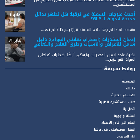
المستشفى...
أحدث علاجات السمنة في تركيا: هل تظهر بدائل
مايو 1
جديدة لأدوية GLP-1؟
مقدمة: لماذا لم يعد علاج السمنة قرارًا بسيطًا؟ لم تعد...
إدمان المخدرات (اضطراب تعاطي المواد): دليل
يناير 31
شامل للأعراض والأسباب وطرق العلاج والتعافي
نظرة عامة إدمان المخدرات، ويُسمّى أيضًا اضطراب تعاطي
المواد، هو مرض...
روابط سريعة
الرئيسية
دليلك
الاقسام الطبية
طلب الاستشارة الطبية
اتصل بنا
اسئلة واجوبة
انظم الى كادر الأطباء
افضل مستشفى في تركيا
آراء المرضى