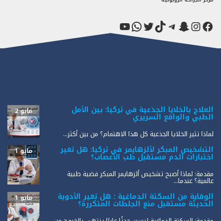
فيسبوك
سناب شات
إنستجرام
تيك توك
تيليجرام
تويتر
واتساب
يوتيوب
العلاج بالخلايا الجذعية في تركيا: بين الأمل
مايو 2
الطبي والواقع السريري
لماذا تثير الخلايا الجذعية كل هذا الاهتمام؟ من بين أكثر...
التشخيص المبكر لألزهايمر في تركيا: هل تغير
مايو 1
اختبارات الدم مستقبل طب الأعصاب؟
مقدمة: لماذا أصبح تشخيص ألزهايمر المبكر قضية طبية
عالمية؟ عندما...
الوقاية من السكتة الدماغية : هل تغير الأدوية
مايو 1
الحديثة مستقبل منع الجلطات المتكررة؟
مقدمة: السكتة الدماغية ليست حدثًا عابرًا ينتهي بالخروج من