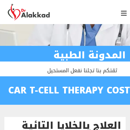
المدونة الطبية
ثقتكم بنا تجلنا نفعل المستحيل
CAR T-CELL THERAPY COST
العلاج بالخلايا التائية