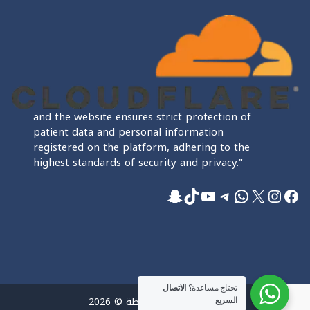
and the website ensures strict protection of
patient data and personal information
registered on the platform, adhering to the
highest standards of security and privacy."
فيسبوك
إكس
إنستجرام
واتساب
تيليجرام
تيك توك
يوتيوب
سناب شات
تحتاج مساعدة؟
الاتصال
جميع الحقوق محفوظة © 2026
السريع