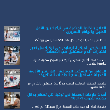
العلاج بالخلايا الجذعية في تركيا: بين الأمل
مايو 2
الطبي والواقع السريري
لماذا تثير الخلايا الجذعية كل هذا الاهتمام؟ من بين أكثر...
التشخيص المبكر لألزهايمر في تركيا: هل تغير
مايو 1
اختبارات الدم مستقبل طب الأعصاب؟
مقدمة: لماذا أصبح تشخيص ألزهايمر المبكر قضية طبية
عالمية؟ عندما...
الوقاية من السكتة الدماغية : هل تغير الأدوية
مايو 1
الحديثة مستقبل منع الجلطات المتكررة؟
مقدمة: السكتة الدماغية ليست حدثًا عابرًا ينتهي بالخروج من
المستشفى...
أحدث علاجات السمنة في تركيا: هل تظهر بدائل
مايو 1
جديدة لأدوية GLP-1؟
مقدمة: لماذا لم يعد علاج السمنة قرارًا بسيطًا؟ لم تعد...