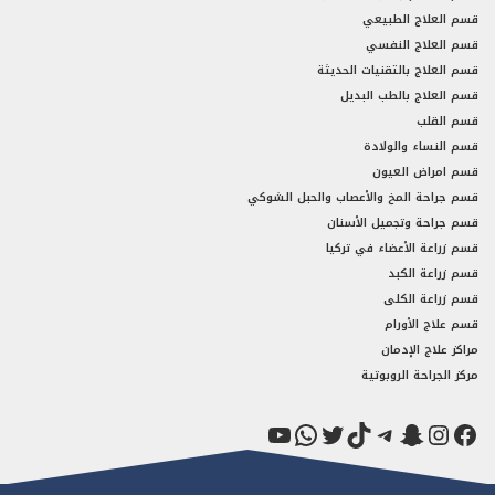
قسم العلاج الطبيعي
قسم العلاج النفسي
قسم العلاج بالتقنيات الحديثة
قسم العلاج بالطب البديل
قسم القلب
قسم النساء والولادة
قسم امراض العيون
قسم جراحة المخ والأعصاب والحبل الشوكي
قسم جراحة وتجميل الأسنان
قسم زراعة الأعضاء في تركيا
قسم زراعة الكبد
قسم زراعة الكلى
قسم علاج الأورام
مراكز علاج الإدمان
مركز الجراحة الروبوتية
فيسبوك
سناب شات
إنستجرام
تيك توك
تيليجرام
تويتر
واتساب
يوتيوب