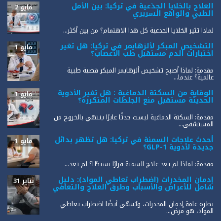
العلاج بالخلايا الجذعية في تركيا: بين الأمل
مايو 2
الطبي والواقع السريري
لماذا تثير الخلايا الجذعية كل هذا الاهتمام؟ من بين أكثر...
التشخيص المبكر لألزهايمر في تركيا: هل تغير
مايو 1
اختبارات الدم مستقبل طب الأعصاب؟
مقدمة: لماذا أصبح تشخيص ألزهايمر المبكر قضية طبية
عالمية؟ عندما...
الوقاية من السكتة الدماغية : هل تغير الأدوية
مايو 1
الحديثة مستقبل منع الجلطات المتكررة؟
مقدمة: السكتة الدماغية ليست حدثًا عابرًا ينتهي بالخروج من
المستشفى...
أحدث علاجات السمنة في تركيا: هل تظهر بدائل
مايو 1
جديدة لأدوية GLP-1؟
مقدمة: لماذا لم يعد علاج السمنة قرارًا بسيطًا؟ لم تعد...
إدمان المخدرات (اضطراب تعاطي المواد): دليل
يناير 31
شامل للأعراض والأسباب وطرق العلاج والتعافي
نظرة عامة إدمان المخدرات، ويُسمّى أيضًا اضطراب تعاطي
المواد، هو مرض...