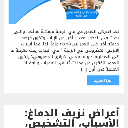
يُعَد الانزلاق الغضروفي في الرقبة مشكلة شائعة، والتي
تحدث في الذكور بمعدل أكبر من الإناث، وتكون فرصة
حدوثه أكبر في العمر بين ٣٥:٥٥ عاماً. لذا؛ فما اسباب
الانزلاق الغضروفي في الرقبة ؟ في البداية يجب معرفة ما
هي الغضاريف؟ و ما معني الانزلاق الغضروفي؟ يتكون
العمود الفقري من وحدات تُسمى الفقرات، والفقرات
العنقية هي أول […]
اقرا المزيد
أعراض نزيف الدماغ:
الأسباب، التشخيص،