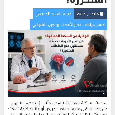
المتكررة؟
مايو 1, 2026
قسم العلاج الطبيعي
قسم جراحة المخ والأعصاب والحبل الشوكي
مقدمة: السكتة الدماغية ليست حدثًا عابرًا ينتهي بالخروج
من المستشفى عندما يسمع المريض أو عائلته كلمة “سكتة
دماغية”، غالبًا ما يتركز التفكير في اللحظة الحادة: هل نجا