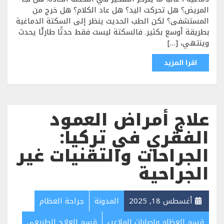
المريض؟ هل تحركت اليد؟ هل عاد الكلام؟ هل خرج من
المستشفى؟ لكن الطب الحديث ينظر إلى السكتة الدماغية
بطريقة أوسع بكثير. فالسكتة ليست فقط حدثًا طارئًا يحدث
وينتهي، […]
اقرا المزيد
علاج أمراض العمود
الفقري في تركيا:
الجراحات والتقنيات غير
الجراحية
أغسطس 18, 2025
المدونة
جراحة العظام
قسم العظام واصابات الملاعب
قسم العلاج الطبيعي