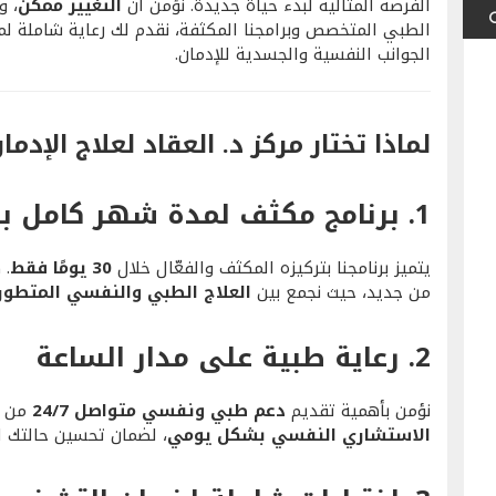
الفرصة المثالية لبدء حياة جديدة. نؤمن أن
التغيير ممكن
، و
الطبي المتخصص وبرامجنا المكثفة، نقدم لك رعاية شاملة ل
الجوانب النفسية والجسدية للإدمان.
لماذا تختار مركز د. العقاد لعلاج الإدما
1.
برنامج مكثف لمدة شهر كامل بن
يتميز برنامجنا بتركيزه المكثف والفعّال خلال
30 يومًا فقط
. 
من جديد، حيث نجمع بين
العلاج الطبي والنفسي المتطور
2.
رعاية طبية على مدار الساعة
نؤمن بأهمية تقديم
دعم طبي ونفسي متواصل 24/7
من ف
الاستشاري النفسي بشكل يومي
، لضمان تحسين حالتك ا