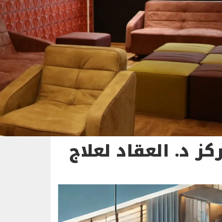
كز د. العقاد لعلاج