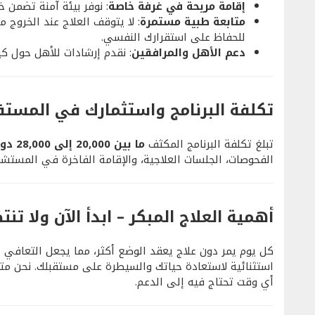
إقامة مريحة في غرفة خاصة
: نوفر بيئة آمنة تضمن 
متابعة طبية مستمرة
: لا يتوقف العلاج عند الخروج
للحفاظ على استقرارك النفسي.
دعم الأهل والمرافقين
: نقدم إرشادات للأهل حول كيف
تكلفة البرنامج واستثمارك في المستق
تبلغ تكلفة البرنامج المكثف
ما بين 20,000 إلى 28,000 دولار أمريكي
الفحوصات، الجلسات العلاجية، والإقامة الفاخرة في المستش
أهمية العلاج المبكر – ابدأ الآن ولا تنت
كل يوم يمر دون علاج يعقد الوضع أكثر، مما يجعل التعاف
استثنائية لاستعادة حياتك والسيطرة على مستقبلك. نحن م
أي وقت تحتاج فيه إلى الدعم.