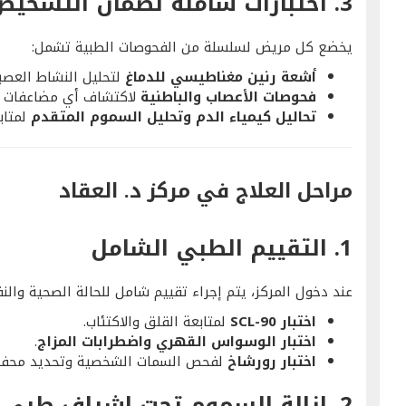
3.
اختبارات شاملة لضمان التشخيص
يخضع كل مريض لسلسلة من الفحوصات الطبية تشمل:
أشعة رنين مغناطيسي للدماغ
لتحليل النشاط العصب
فحوصات الأعصاب والباطنية
لاكتشاف أي مضاعفات ص
تحاليل كيمياء الدم وتحليل السموم المتقدم
لمتابع
مراحل العلاج في مركز د. العقاد
1.
التقييم الطبي الشامل
عند دخول المركز، يتم إجراء تقييم شامل للحالة الصحية وال
اختبار SCL-90
لمتابعة القلق والاكتئاب.
اختبار الوسواس القهري واضطرابات المزاج
.
اختبار رورشاخ
لفحص السمات الشخصية وتحديد محفزات
2.
إزالة السموم تحت إشراف طبي