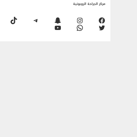
مركز الجراحة الروبوتية
فيسبوك
إنستجرام
سناب شات
تيليجرام
تيك توك
تويتر
واتساب
يوتيوب