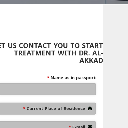
ET US CONTACT YOU TO START
TREATMENT WITH DR. AL-
AKKAD
Name as in passport
*
Current Place of Residence
*
E-mail
*