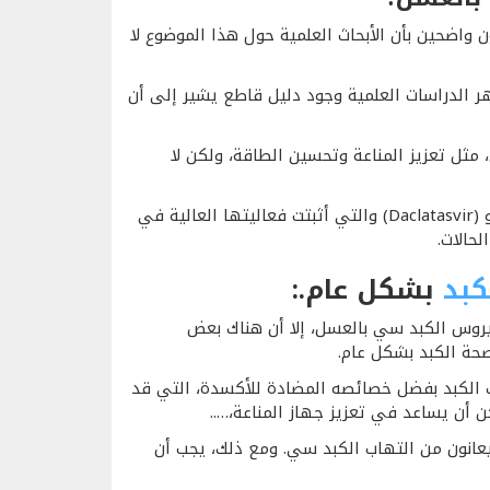
واضحين بأن الأبحاث العلمية حول هذا الموضوع لا
ر الدراسات العلمية وجود دليل قاطع يشير إلى أن
ل تعزيز المناعة وتحسين الطاقة، ولكن لا
العلاجات الطبية المعتمدة تشمل أدوية مثل (Sofosbuvir) و (Daclatasvir) والتي أثبتت فعاليتها العالية في
كبد
بشكل عام
.:
يروس الكبد سي بالعسل، إلا أن هناك بعض
حة الكبد بشكل عام.
الكبد بفضل خصائصه المضادة للأكسدة، التي قد
ن أن يساعد في تعزيز جهاز المناعة،…..
عانون من التهاب الكبد سي. ومع ذلك، يجب أن