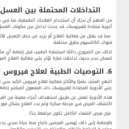
التداخلات المحتملة بين العسل 
من المهم أن ندرك أن استخدام العلاجات الطبيعية، بما في ذ
أدوية مضادة للفيروسات. قد يحدث تداخل بين مكونات العسل
مما قد يقلل من فعالية العلاج أو يزيد من خطر التعرض للآثا
قنوات الكالسيوم بطرق مختلفة.
لذلك، من الضروري دائمًا استشارة الطبيب قبل إضافة أي مك
لضمان عدم حدوث تداخلات ضارة تؤثر على فعالية العلاج الم
6.
التوصيات الطبية لعلاج فيروس
ا
النهج المثبت علميًا والأكثر فعالية لعلاج فيروس الكبد سي
على الأدوية المضادة للفيروسات ذات المفعول المباشر (DAAs)، والتي حققت ثورة في علاج هذا المرض.
هذه الأدوية تعمل عن طريق استهداف أجزاء معينة من الفير
اكتشاف المرض في مرحلة مبكرة وتم بدء العلاج بشكل فور
فإن فرص الشفاء الكامل تكون مرتفعة جدًا.
بالإضافة إلى ذلك، يُوصى المرضى باتباع نمط حياة صحي يدع
ممارسة الرياضة بانتظام، والامتناع عن التدخين والكحول.