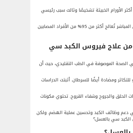
كثر الأورام الخبيثة تشخيصًا وثالث سبب رئيسي
على الرغم من أن العوامل المضادة للفيروسات ذات المفعول المباشر تُعالج أكثر من 95% من الأفراد المصابين
 من علاج فيروس الكبد سي
ي الصحة الموصوفة في الطب التقليدي، حيث أن
 للتكاثر ومضادة أيضًا للسرطان. أثبتت الدراسات
ت الحلق والجروح وشفاء القروح. تحتوي مكونات
في دعم وظائف الكبد وتحسين عملية الهضم. ولكن
الكبد سي بالعسل؟
بالعسل؟