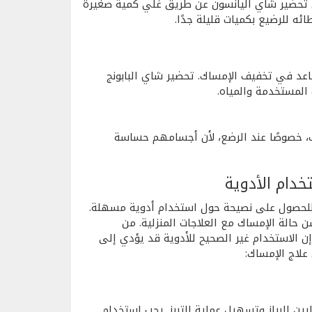
ن تحضير شاي اليانسون عن طريق غلي كمية صغيرة
ئه للرضيع بكميات قليلة جدًا.
عد في تخفيف الإمساك. تحضير شاي البابونج
 المستخدمة والمياه.
، خصوصًا عند الرضع، لأن أجسامهم حساسة
خدام الأدوية
للحصول على نصيحة حول استخدام أدوية مسهلة.
ن حالة الإمساك مع العلاجات المنزلية. من
 الاستخدام غير الصحيح للأدوية قد يؤدي إلى
علاج الإمساك:
ين البراز وتسهيل عملية التبرز. يجب استخدام