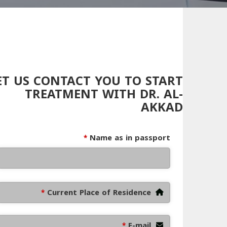
ET US CONTACT YOU TO START
TREATMENT WITH DR. AL-
AKKAD
Name as in passport
*
Current Place of Residence
*
E-mail
*