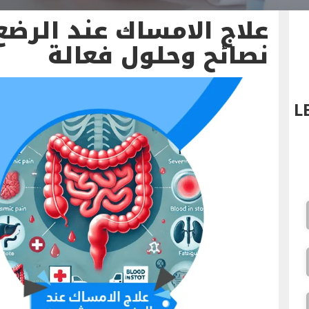
علاج الامساك عند الرض
نصائح وحلول فعالة
L