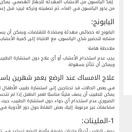
يُعدّ اليانسون من الأعشاب المهدئة للجهاز الهضمي. يمك
من بذور اليانسون في الماء، ثم تصفيته وتركه ليبرد قبل إعطا
البابونج:
البابونج له خصائص مهدئة ومضادة للتقلصات، ويمكن أن يسا
مشابه لتحضير شاي اليانسون، مع الانتباه إلى كمية الأعشاب
ملاحظة هامة:
يجب عدم استخدام الأعشاب أو أي علاج دون استشارة الطبيب
ويمكن أن تتأثر بسهولة.
علاج الامساك عند الرضع بعمر شهرين باست
في بعض الحالات، قد تحتاجين إلى استشارة طبيب الأطفال 
يمكن للطبيب أن يصف ملينًا مناسبًا لعمر الطفل إذا لم تتحس
الضروري عدم استخدام أي دواء دون استشارة الطبيب، حيث إن
مضاعفات غير مرغوبة. إليك بعض النقاط حول دور الأدوية في 
1-الملينات:
يصف الطبيب أحيانًا ملينات خفيفة وآمنة للرضع تساعد في تلي