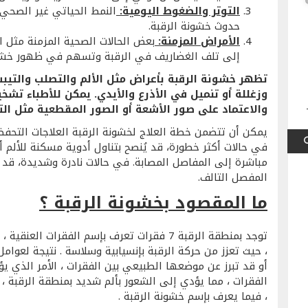
التوتر والضغوط اليومية:
النمط الحياتي غير الصحي 
حدوث خشونة الرقبة.
الأمراض المزمنة:
بعض الحالات الصحية المزمنة مثل 
إلى تلف الغضاريف في الرقبة وتسهم في ظهور خشون
تظهر خشونة الرقبة بأعراض مثل الألم والتصلب والتيب
وزغللة أو تنميل في الأذرع والأيدي. يمكن للأطباء ت
والاعتماد على صور الأشعة أو الصور المقطعية مثل الت
يمكن أن تتضمن خطة العلاج لخشونة الرقبة العلاجات التحفظي
في حالات أكثر خطورة، قد يُنصح بتناول أدوية مسكنة للألم 
مباشرة إلى المفاصل المصابة. في حالات نادرة وشديدة، قد يت
المفصل التالف.
ما المقصود بخشونة الرقبة ؟
توجد بمنطقة الرقبة 7 فقرات تعرف بإسم الفقر
، حيث تعزز من حركة الرقبة بإنسيابية وسلاسة . نتيجة لعوا
أو قد تبرز عن موضعها الطبيعي بين الفقرات ، الأمر الذي ي
الفقرات ، مما يؤدي إلى الشعور بألم شديد بمنطقة الرقبة ،
، فيما يعرف بإسم خشونة الرقبة .