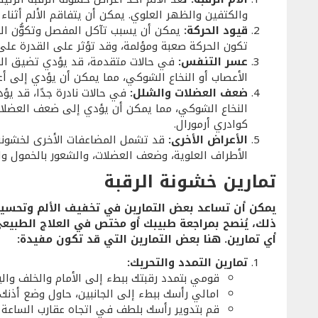
والكتفين والظهر العلوي. يمكن أن يتفاقم الألم أثناء 
قيود الحركة:
يمكن أن يسبب تآكل المفصل وتكوُّن العظ
تكون الحركة صعبة ومؤلمة، وقد تؤثر على القدرة على
عسر التنفس:
في حالات متقدمة، قد يؤدي تضيق الف
الأعصاب أو النخاع الشوكي، مما يمكن أن يؤدي إلى أع
ضعف العضلات والشلل:
في حالات نادرة جدًا، قد ي
النخاع الشوكي، مما يمكن أن يؤدي إلى ضعف العضلات 
كوادري أرمورال.
الأعراض الأخرى:
قد تشمل المضاعفات الأخرى لخشونة ا
الأطراف العلوية، وضعف العضلات، والشعور بالخمول وال
تمارين خشونة الرقبة
يمكن أن تساعد بعض التمارين في تخفيف الألم وتحسين 
ذلك، يُنصح بمراجعة طبيبك أو مختص في العلاج الطبي
أي تمارين. هنا بعض التمارين التي قد تكون مفيدة:
تمارين التمدد والتحريك:
قومي بتمدد رقبتك ببطء إلى الأمام والخلف والي
امالي رأسك ببطء إلى الجانبين، حاول وضع أذنك ب
قم بتدوير رأسك بلطف في اتجاه عقارب الساعة 