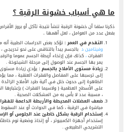
ما هي أسباب خشونة الرقبة ؟
ذكرنا سلفا أن خشونة الرقبة تنشأ نتيجة تآكل أو بروز الأقر
بفعل عدد من العوامل ، لعل أهمها ..
التقدم في العمر :
تؤكد بعض الدراسات الطبية أنه م
وفيتامين د
بالجسم يبدأ بالتناقص على نحو تدريجي ، 
الفقرات
،
كذلك فإن إرتخاء أربطة الجسم عموما والرقب
يمر بها الجسم عند الوصول إلى مرحلة الشيخوخة .
زيادة مستوى الأملاح بالجسم :
يؤدي زيادة مستوى أم
إلى ترسبها على المفاصل والفقرات العنقية ، مما يؤ
الظاهرة إلى حدوث خلل في آلية طرد الأملاح الزائدة
على الأسطح العظمية ( ولاسيما الفقرات ) بإعتبارها ال
، مسببة عدد لا بأس به من المشكلات الصحية .
ضعف العضلات المحيطة والأربطة الداعمة للفقرات
مباشرة في الرقبة ، كما في الحوادث أو عند السقوط .
إستخدام الرقبة بشكل خاطئ عند الجلوس أو الإس
إستخدام أجهزة الكمبيوتر ، أو إتخاذ وضعية نوم خاطئ
التشريحي الطبيعي .