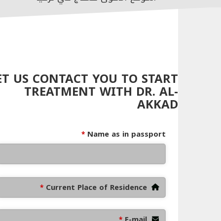
ET US CONTACT YOU TO START
TREATMENT WITH DR. AL-
AKKAD
Name as in passport
*
Current Place of Residence
*
E-mail
*