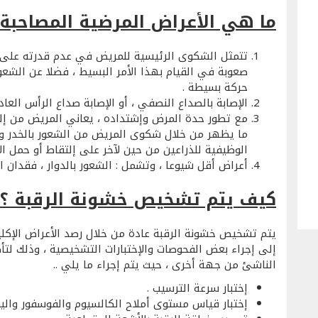
ما هي الأعراض المرضية المصاحبة 
تتمثل الشكوى الرئيسية للمريض في عدم قدرته على
صعوبة في القيام بهذا الأمر البسيط ، فضلا عن الشعور
حركة بسيطة .
الإصابة بالصداع النصفي ، أو الإصابة صداع الرأس الع
مع تطور حدة المرض وإشتداده ، يعاني المريض من إلت
ما يظهر من خلال شكوى المريض من الشعور بالخدر وا
الوظيفية للذراعين من حين لآخر على إلتقاط أو حمل الأ
أعراض أقل شيوعا ، وتشمل : الشعور بالدوار ، فقدان ال
كيف يتم تشخيص خشونة الرقبة ؟
يتم تشخيص خشونة الرقبة عادة من خلال رصد الأعراض الإكلي
إلى إجراء بعض الفحوصات والإختبارات التشخيصية ، وذلك ل
الناشئ من جهة أخرى ، حيث يتم إجراء ما يلي ..
إختبار سرعة الترسيب .
إختبار قياس مستوى أملاح الكالسيوم والفوسفور واليوري