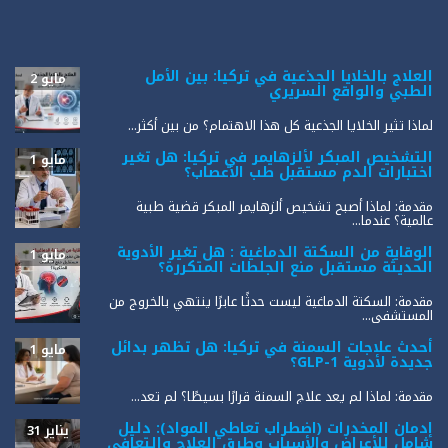
العلاج بالخلايا الجذعية في تركيا: بين الأمل
مايو 2
الطبي والواقع السريري
لماذا تثير الخلايا الجذعية كل هذا الاهتمام؟ من بين أكثر...
التشخيص المبكر لألزهايمر في تركيا: هل تغير
مايو 1
اختبارات الدم مستقبل طب الأعصاب؟
مقدمة: لماذا أصبح تشخيص ألزهايمر المبكر قضية طبية
عالمية؟ عندما...
الوقاية من السكتة الدماغية : هل تغير الأدوية
مايو 1
الحديثة مستقبل منع الجلطات المتكررة؟
مقدمة: السكتة الدماغية ليست حدثًا عابرًا ينتهي بالخروج من
المستشفى...
أحدث علاجات السمنة في تركيا: هل تظهر بدائل
مايو 1
جديدة لأدوية GLP-1؟
مقدمة: لماذا لم يعد علاج السمنة قرارًا بسيطًا؟ لم تعد...
إدمان المخدرات (اضطراب تعاطي المواد): دليل
يناير 31
شامل للأعراض والأسباب وطرق العلاج والتعافي