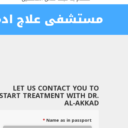
مستشفى علاج ادما
LET US CONTACT YOU TO
START TREATMENT WITH DR.
AL-AKKAD
Name as in passport
*