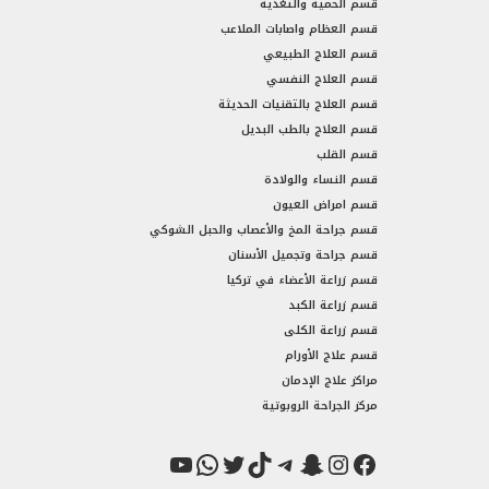
قسم الحمية والتغذية
قسم العظام واصابات الملاعب
قسم العلاج الطبيعي
قسم العلاج النفسي
قسم العلاج بالتقنيات الحديثة
قسم العلاج بالطب البديل
قسم القلب
قسم النساء والولادة
قسم امراض العيون
قسم جراحة المخ والأعصاب والحبل الشوكي
قسم جراحة وتجميل الأسنان
قسم زراعة الأعضاء في تركيا
قسم زراعة الكبد
قسم زراعة الكلى
قسم علاج الأورام
مراكز علاج الإدمان
مركز الجراحة الروبوتية
فيسبوك
سناب شات
إنستجرام
تيك توك
تيليجرام
تويتر
واتساب
يوتيوب