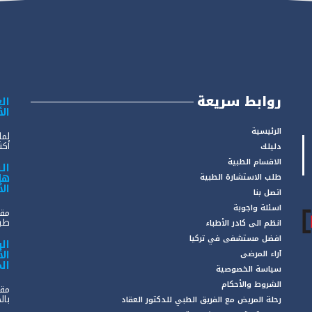
روابط سريعة
الع
ال
الرئيسية
لما
أكثر
دليلك
الاقسام الطبية
ال
هل
طلب الاستشارة الطبية
ال
اتصل بنا
اسئلة واجوبة
مقد
طبي
انظم الى كادر الأطباء
افضل مستشفى في تركيا
ال
ال
آراء المرضى
ال
سياسة الخصوصية
الشروط والأحكام
مقد
بال
رحلة المريض مع الفريق الطبي للدكتور العقاد