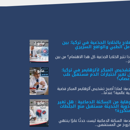
لاج بالخلايا الجذعية في تركيا: بين
مايو 2
أمل الطبي والواقع السريري
ذا تثير الخلايا الجذعية كل هذا الاهتمام؟ من بين
...
تشخيص المبكر لألزهايمر في تركيا:
مايو 1
 تغير اختبارات الدم مستقبل طب
أعصاب؟
مة: لماذا أصبح تشخيص ألزهايمر المبكر قضية
ة عالمية؟ عندما...
وقاية من السكتة الدماغية : هل تغير
مايو 1
أدوية الحديثة مستقبل منع الجلطات
متكررة؟
مة: السكتة الدماغية ليست حدثًا عابرًا ينتهي
خروج من المستشفى...