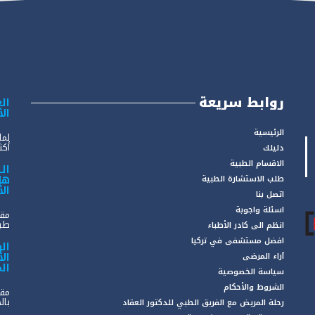
روابط سريعة
الع
ال
الرئيسية
لما
أكثر
دليلك
الاقسام الطبية
ال
هل
طلب الاستشارة الطبية
ال
اتصل بنا
اسئلة واجوبة
مقد
طبي
انظم الى كادر الأطباء
افضل مستشفى في تركيا
ال
ال
آراء المرضى
ال
سياسة الخصوصية
الشروط والأحكام
مقد
بال
رحلة المريض مع الفريق الطبي للدكتور العقاد