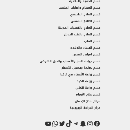
قسم الحمية والتغذية
قسم العظام واصابات الملاعب
قسم العلاج الطبيعي
قسم العلاج النفسي
قسم العلاج بالتقنيات الحديثة
قسم العلاج بالطب البديل
قسم القلب
قسم النساء والولادة
قسم امراض العيون
قسم جراحة المخ والأعصاب والحبل الشوكي
قسم جراحة وتجميل الأسنان
قسم زراعة الأعضاء في تركيا
قسم زراعة الكبد
قسم زراعة الكلى
قسم علاج الأورام
مراكز علاج الإدمان
مركز الجراحة الروبوتية
فيسبوك
سناب شات
إنستجرام
تيك توك
تيليجرام
تويتر
واتساب
يوتيوب