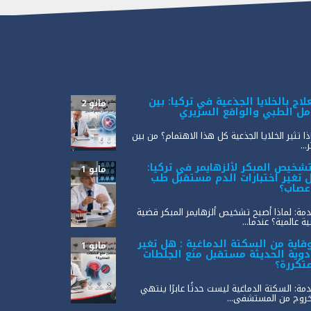
لاج بالخلايا الجذعية في تركيا: بين
مايو 2
أمل الطبي والواقع السريري
ذا تثير الخلايا الجذعية كل هذا الاهتمام؟ من بين
...
تشخيص المبكر لألزهايمر في تركيا:
مايو 1
 تغير اختبارات الدم مستقبل طب
أعصاب؟
مة: لماذا أصبح تشخيص ألزهايمر المبكر قضية
ة عالمية؟ عندما...
وقاية من السكتة الدماغية : هل تغير
مايو 1
أدوية الحديثة مستقبل منع الجلطات
متكررة؟
مة: السكتة الدماغية ليست حدثًا عابرًا ينتهي
خروج من المستشفى...