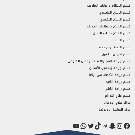
قسم العظام واصابات الملاعب
قسم العلاج الطبيعي
قسم العلاج النفسي
قسم العلاج بالتقنيات الحديثة
قسم العلاج بالطب البديل
قسم القلب
قسم النساء والولادة
قسم امراض العيون
قسم جراحة المخ والأعصاب والحبل الشوكي
قسم جراحة وتجميل الأسنان
قسم زراعة الأعضاء في تركيا
قسم زراعة الكبد
قسم زراعة الكلى
قسم علاج الأورام
مراكز علاج الإدمان
مركز الجراحة الروبوتية
فيسبوك
سناب شات
إنستجرام
تيك توك
تيليجرام
تويتر
واتساب
يوتيوب