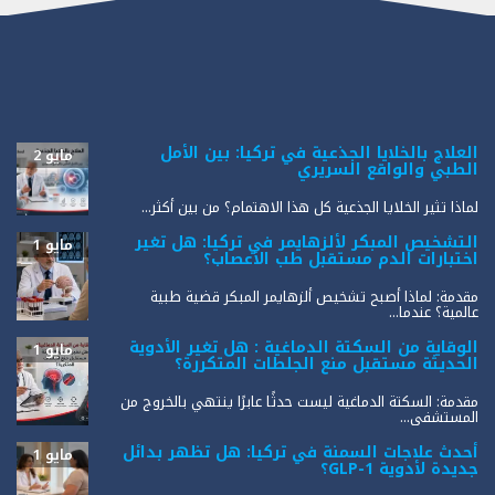
العلاج بالخلايا الجذعية في تركيا: بين الأمل
مايو 2
الطبي والواقع السريري
لماذا تثير الخلايا الجذعية كل هذا الاهتمام؟ من بين أكثر...
التشخيص المبكر لألزهايمر في تركيا: هل تغير
مايو 1
اختبارات الدم مستقبل طب الأعصاب؟
مقدمة: لماذا أصبح تشخيص ألزهايمر المبكر قضية طبية
عالمية؟ عندما...
الوقاية من السكتة الدماغية : هل تغير الأدوية
مايو 1
الحديثة مستقبل منع الجلطات المتكررة؟
مقدمة: السكتة الدماغية ليست حدثًا عابرًا ينتهي بالخروج من
المستشفى...
أحدث علاجات السمنة في تركيا: هل تظهر بدائل
مايو 1
جديدة لأدوية GLP-1؟