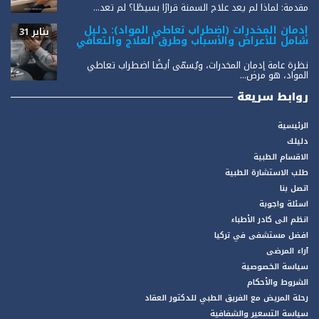
مقدمة: لماذا لم يعد علاج السمنة قرارًا بسيطًا؟ لم تعد...
إدمان المخدرات (اضطراب تعاطي المواد): دليل
يناير 31
شامل للأعراض والأسباب وطرق العلاج والتعافي
نظرة عامة إدمان المخدرات، ويُسمّى أيضًا اضطراب تعاطي
المواد، هو مرض...
روابط سريعة
الرئيسية
دليلك
الاقسام الطبية
طلب الاستشارة الطبية
اتصل بنا
اسئلة واجوبة
انظم الى كادر الأطباء
افضل مستشفى في تركيا
آراء المرضى
سياسة الخصوصية
الشروط والأحكام
رحلة المريض مع الفريق الطبي للدكتور العقاد
سياسة التسعير والشفافية