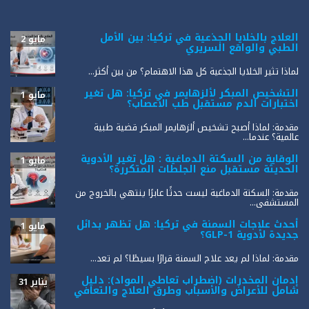
العلاج بالخلايا الجذعية في تركيا: بين الأمل
مايو 2
الطبي والواقع السريري
لماذا تثير الخلايا الجذعية كل هذا الاهتمام؟ من بين أكثر...
التشخيص المبكر لألزهايمر في تركيا: هل تغير
مايو 1
اختبارات الدم مستقبل طب الأعصاب؟
مقدمة: لماذا أصبح تشخيص ألزهايمر المبكر قضية طبية
عالمية؟ عندما...
الوقاية من السكتة الدماغية : هل تغير الأدوية
مايو 1
الحديثة مستقبل منع الجلطات المتكررة؟
مقدمة: السكتة الدماغية ليست حدثًا عابرًا ينتهي بالخروج من
المستشفى...
أحدث علاجات السمنة في تركيا: هل تظهر بدائل
مايو 1
جديدة لأدوية GLP-1؟
مقدمة: لماذا لم يعد علاج السمنة قرارًا بسيطًا؟ لم تعد...
إدمان المخدرات (اضطراب تعاطي المواد): دليل
يناير 31
شامل للأعراض والأسباب وطرق العلاج والتعافي