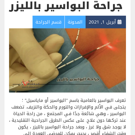
جراحة البواسير بالليزر
أبريل 1, 2021
المدونة
قسم الجراحة
تعرف البواسير بالعامية باسم "البواسير أو ماياسيل" ؛
يتجلى في الألم والإفرازات والتورم والحكة والنزيف. تضعف
البواسير ، وهي شائعة جدًا في المجتمع ، من راحة الحياة
عند تركها دون علاج. على عكس الطرق الجراحية التقليدية ،
لا يوجد شق ولا غرز ، وبعد جراحة البواسير بالليزر ، يكون
وقت الشفاء أقصر ، بحيث يمكن للمرضى العودة إلى