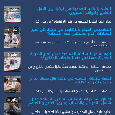
العلاج بالخلايا الجذعية في تركيا: بين الأمل
مايو 2
الطبي والواقع السريري
لماذا تثير الخلايا الجذعية كل هذا الاهتمام؟ من بين أكثر...
التشخيص المبكر لألزهايمر في تركيا: هل تغير
مايو 1
اختبارات الدم مستقبل طب الأعصاب؟
مقدمة: لماذا أصبح تشخيص ألزهايمر المبكر قضية طبية
عالمية؟ عندما...
الوقاية من السكتة الدماغية : هل تغير الأدوية
مايو 1
الحديثة مستقبل منع الجلطات المتكررة؟
مقدمة: السكتة الدماغية ليست حدثًا عابرًا ينتهي بالخروج من
المستشفى...
أحدث علاجات السمنة في تركيا: هل تظهر بدائل
مايو 1
جديدة لأدوية GLP-1؟
مقدمة: لماذا لم يعد علاج السمنة قرارًا بسيطًا؟ لم تعد...
إدمان المخدرات (اضطراب تعاطي المواد): دليل
يناير 31
شامل للأعراض والأسباب وطرق العلاج والتعافي
نظرة عامة إدمان المخدرات، ويُسمّى أيضًا اضطراب تعاطي