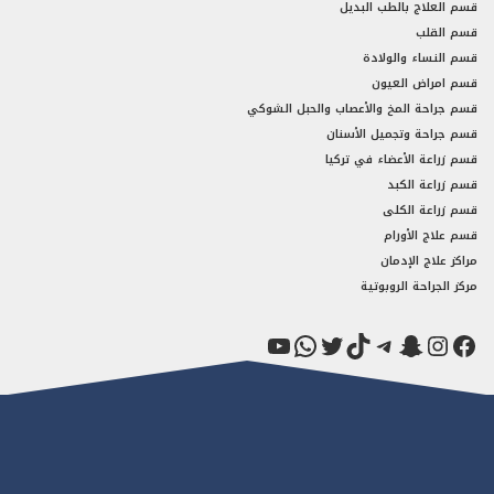
قسم العلاج بالطب البديل
قسم القلب
قسم النساء والولادة
قسم امراض العيون
قسم جراحة المخ والأعصاب والحبل الشوكي
قسم جراحة وتجميل الأسنان
قسم زراعة الأعضاء في تركيا
قسم زراعة الكبد
قسم زراعة الكلى
قسم علاج الأورام
مراكز علاج الإدمان
مركز الجراحة الروبوتية
فيسبوك
سناب شات
إنستجرام
تيك توك
تيليجرام
تويتر
واتساب
يوتيوب