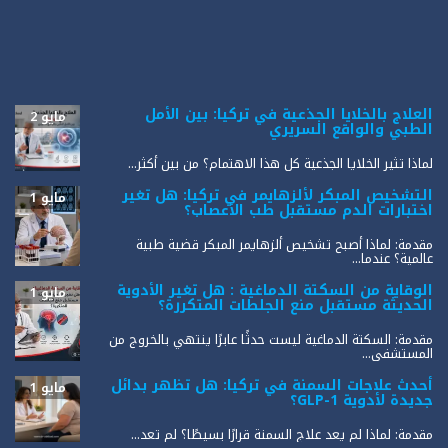
العلاج بالخلايا الجذعية في تركيا: بين الأمل
مايو 2
الطبي والواقع السريري
لماذا تثير الخلايا الجذعية كل هذا الاهتمام؟ من بين أكثر...
التشخيص المبكر لألزهايمر في تركيا: هل تغير
مايو 1
اختبارات الدم مستقبل طب الأعصاب؟
مقدمة: لماذا أصبح تشخيص ألزهايمر المبكر قضية طبية
عالمية؟ عندما...
الوقاية من السكتة الدماغية : هل تغير الأدوية
مايو 1
الحديثة مستقبل منع الجلطات المتكررة؟
مقدمة: السكتة الدماغية ليست حدثًا عابرًا ينتهي بالخروج من
المستشفى...
أحدث علاجات السمنة في تركيا: هل تظهر بدائل
مايو 1
جديدة لأدوية GLP-1؟
مقدمة: لماذا لم يعد علاج السمنة قرارًا بسيطًا؟ لم تعد...