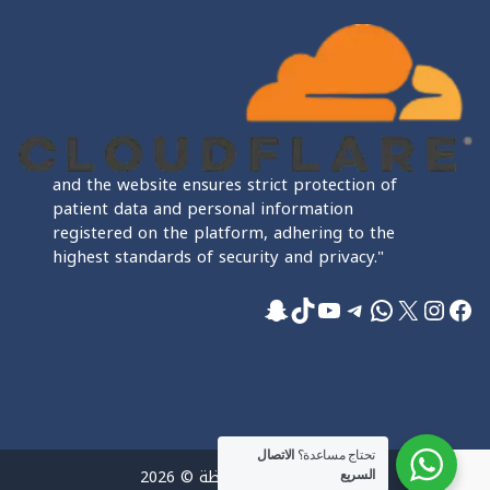
and the website ensures strict protection of
patient data and personal information
registered on the platform, adhering to the
highest standards of security and privacy."
فيسبوك
إكس
إنستجرام
واتساب
تيليجرام
تيك توك
يوتيوب
سناب شات
تحتاج مساعدة؟
الاتصال
جميع الحقوق محفوظة © 2026
السريع