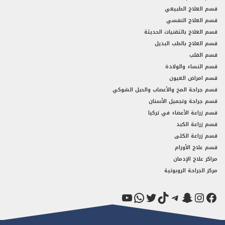
قسم العلاج الطبيعي
قسم العلاج النفسي
قسم العلاج بالتقنيات الحديثة
قسم العلاج بالطب البديل
قسم القلب
قسم النساء والولادة
قسم امراض العيون
قسم جراحة المخ والأعصاب والحبل الشوكي
قسم جراحة وتجميل الأسنان
قسم زراعة الأعضاء في تركيا
قسم زراعة الكبد
قسم زراعة الكلى
قسم علاج الأورام
مراكز علاج الإدمان
مركز الجراحة الروبوتية
فيسبوك
سناب شات
إنستجرام
تيك توك
تيليجرام
تويتر
واتساب
يوتيوب