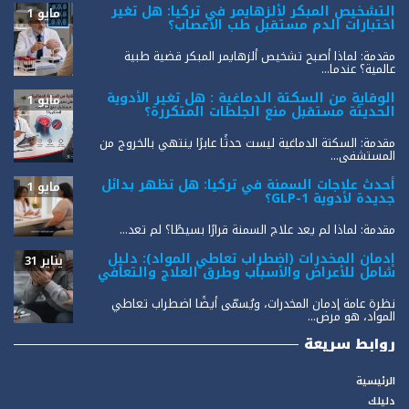
التشخيص المبكر لألزهايمر في تركيا: هل تغير
مايو 1
اختبارات الدم مستقبل طب الأعصاب؟
مقدمة: لماذا أصبح تشخيص ألزهايمر المبكر قضية طبية
عالمية؟ عندما...
الوقاية من السكتة الدماغية : هل تغير الأدوية
مايو 1
الحديثة مستقبل منع الجلطات المتكررة؟
مقدمة: السكتة الدماغية ليست حدثًا عابرًا ينتهي بالخروج من
المستشفى...
أحدث علاجات السمنة في تركيا: هل تظهر بدائل
مايو 1
جديدة لأدوية GLP-1؟
مقدمة: لماذا لم يعد علاج السمنة قرارًا بسيطًا؟ لم تعد...
إدمان المخدرات (اضطراب تعاطي المواد): دليل
يناير 31
شامل للأعراض والأسباب وطرق العلاج والتعافي
نظرة عامة إدمان المخدرات، ويُسمّى أيضًا اضطراب تعاطي
المواد، هو مرض...
روابط سريعة
الرئيسية
دليلك