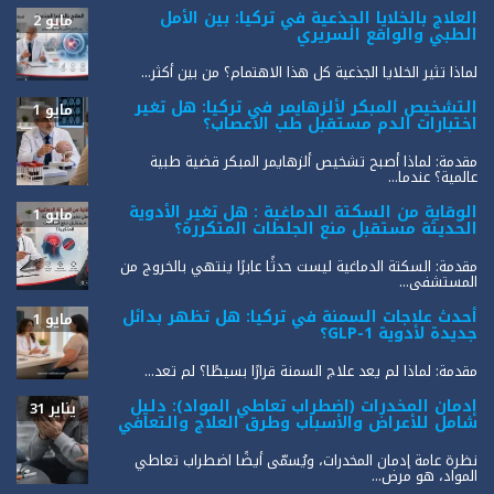
العلاج بالخلايا الجذعية في تركيا: بين الأمل
مايو 2
الطبي والواقع السريري
لماذا تثير الخلايا الجذعية كل هذا الاهتمام؟ من بين أكثر...
التشخيص المبكر لألزهايمر في تركيا: هل تغير
مايو 1
اختبارات الدم مستقبل طب الأعصاب؟
مقدمة: لماذا أصبح تشخيص ألزهايمر المبكر قضية طبية
عالمية؟ عندما...
الوقاية من السكتة الدماغية : هل تغير الأدوية
مايو 1
الحديثة مستقبل منع الجلطات المتكررة؟
مقدمة: السكتة الدماغية ليست حدثًا عابرًا ينتهي بالخروج من
المستشفى...
أحدث علاجات السمنة في تركيا: هل تظهر بدائل
مايو 1
جديدة لأدوية GLP-1؟
مقدمة: لماذا لم يعد علاج السمنة قرارًا بسيطًا؟ لم تعد...
إدمان المخدرات (اضطراب تعاطي المواد): دليل
يناير 31
شامل للأعراض والأسباب وطرق العلاج والتعافي
نظرة عامة إدمان المخدرات، ويُسمّى أيضًا اضطراب تعاطي
المواد، هو مرض...