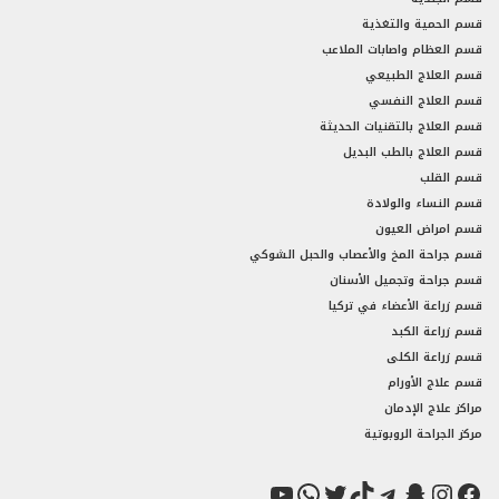
قسم الحمية والتغذية
قسم العظام واصابات الملاعب
قسم العلاج الطبيعي
قسم العلاج النفسي
قسم العلاج بالتقنيات الحديثة
قسم العلاج بالطب البديل
قسم القلب
قسم النساء والولادة
قسم امراض العيون
قسم جراحة المخ والأعصاب والحبل الشوكي
قسم جراحة وتجميل الأسنان
قسم زراعة الأعضاء في تركيا
قسم زراعة الكبد
قسم زراعة الكلى
قسم علاج الأورام
مراكز علاج الإدمان
مركز الجراحة الروبوتية
فيسبوك
سناب شات
إنستجرام
تيك توك
تيليجرام
تويتر
واتساب
يوتيوب