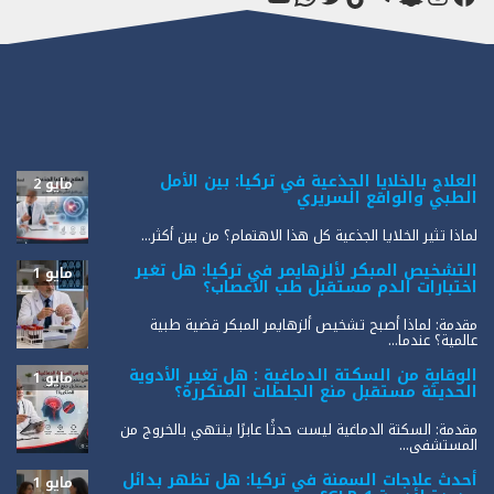
العلاج بالخلايا الجذعية في تركيا: بين الأمل
مايو 2
الطبي والواقع السريري
لماذا تثير الخلايا الجذعية كل هذا الاهتمام؟ من بين أكثر...
التشخيص المبكر لألزهايمر في تركيا: هل تغير
مايو 1
اختبارات الدم مستقبل طب الأعصاب؟
مقدمة: لماذا أصبح تشخيص ألزهايمر المبكر قضية طبية
عالمية؟ عندما...
الوقاية من السكتة الدماغية : هل تغير الأدوية
مايو 1
الحديثة مستقبل منع الجلطات المتكررة؟
مقدمة: السكتة الدماغية ليست حدثًا عابرًا ينتهي بالخروج من
المستشفى...
أحدث علاجات السمنة في تركيا: هل تظهر بدائل
مايو 1