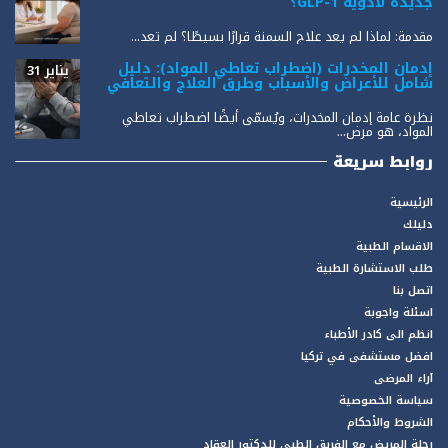
جديدة لأدوية GLP-1؟
مقدمة: لماذا لم يعد علاج السمنة قرارًا بسيطًا؟ لم تعد...
إدمان المخدرات (اضطراب تعاطي المواد): دليل
يناير 31
شامل للأعراض والأسباب وطرق العلاج والتعافي
نظرة عامة إدمان المخدرات، ويُسمّى أيضًا اضطراب تعاطي
المواد، هو مرض...
روابط سريعة
الرئيسية
دليلك
الاقسام الطبية
طلب الاستشارة الطبية
اتصل بنا
اسئلة واجوبة
انظم الى كادر الأطباء
افضل مستشفى في تركيا
آراء المرضى
سياسة الخصوصية
الشروط والأحكام
رحلة المريض مع الفريق الطبي للدكتور العقاد