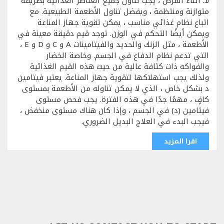
لا. أثناء المرض ، يجب تناول جميع العناصر الغذائية بطريقة
متوازنة ومنتظمة ، ويفضل تناول الأطعمة الطبيعية. مع
اتباع نظام غذائي مناسب ، يمكن تقوية جهاز المناعة
ويمكن أيضًا التحكم في الوزن. توجد قيم دقيقة معينة في
الأطعمة ، مثل الزنك والحديد والفيتامينات A و C و D و E ،
التي تدعم نظام الدفاع في الجسم. وخاصة الخضار
والفواكه ذات كثافة عالية من حيث هذه القيم الغذائية
ولذلك يجب استهلاكها لتقوية جهاز المناعة. يعتبر فيتامين
د بشكل خاص ، الذي لا يمكن تناوله من الأطعمة بمستوى
كافٍ ، مهمًا جدًا في هذه الفترة. يجب فحص مستوى
فيتامين (د) في الجسم ، وإذا كان هناك مستوى منخفض ،
فيجب البدء في العلاج البديل الضروري.
اقرا المزيد