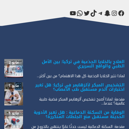
فيسبوك
سناب شات
إنستجرام
تيك توك
تيليجرام
تويتر
واتساب
يوتيوب
العلاج بالخلايا الجذعية في تركيا: بين الأمل
مايو 2
الطبي والواقع السريري
لماذا تثير الخلايا الجذعية كل هذا الاهتمام؟ من بين أكثر...
التشخيص المبكر لألزهايمر في تركيا: هل تغير
مايو 1
اختبارات الدم مستقبل طب الأعصاب؟
مقدمة: لماذا أصبح تشخيص ألزهايمر المبكر قضية طبية
عالمية؟ عندما...
الوقاية من السكتة الدماغية : هل تغير الأدوية
مايو 1
الحديثة مستقبل منع الجلطات المتكررة؟
مقدمة: السكتة الدماغية ليست حدثًا عابرًا ينتهي بالخروج من