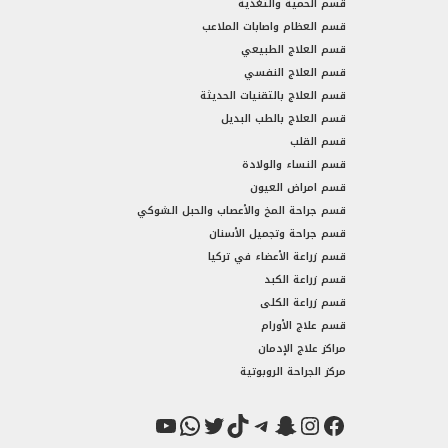
قسم الحمية والتغذية
قسم العظام واصابات الملاعب
قسم العلاج الطبيعي
قسم العلاج النفسي
قسم العلاج بالتقنيات الحديثة
قسم العلاج بالطب البديل
قسم القلب
قسم النساء والولادة
قسم امراض العيون
قسم جراحة المخ والأعصاب والحبل الشوكي
قسم جراحة وتجميل الأسنان
قسم زراعة الأعضاء في تركيا
قسم زراعة الكبد
قسم زراعة الكلى
قسم علاج الأورام
مراكز علاج الإدمان
مركز الجراحة الروبوتية
فيسبوك
سناب شات
إنستجرام
تيك توك
تيليجرام
تويتر
واتساب
يوتيوب