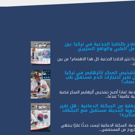
لاج بالخلايا الجذعية في تركيا: بين
مايو 2
أمل الطبي والواقع السريري
ذا تثير الخلايا الجذعية كل هذا الاهتمام؟ من بين
...
تشخيص المبكر لألزهايمر في تركيا:
مايو 1
 تغير اختبارات الدم مستقبل طب
أعصاب؟
مة: لماذا أصبح تشخيص ألزهايمر المبكر قضية
ة عالمية؟ عندما...
وقاية من السكتة الدماغية : هل تغير
مايو 1
أدوية الحديثة مستقبل منع الجلطات
متكررة؟
مة: السكتة الدماغية ليست حدثًا عابرًا ينتهي
خروج من المستشفى...