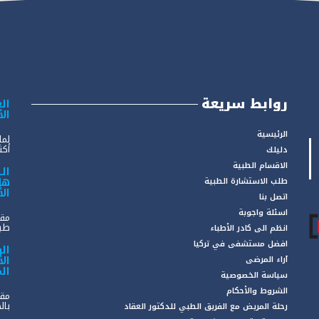
روابط سريعة
الع
ال
الرئيسية
لما
أكثر
دليلك
الاقسام الطبية
ال
هل
طلب الاستشارة الطبية
ال
اتصل بنا
اسئلة واجوبة
مقد
طبي
انظم الى كادر الأطباء
افضل مستشفى في تركيا
ال
ال
آراء المرضى
ال
سياسة الخصوصية
الشروط والأحكام
مقد
بال
رحلة المريض مع الفريق الطبي للدكتور العقاد