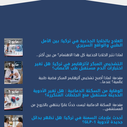
العلاج بالخلايا الجذعية في تركيا: بين الأمل
مايو 2
الطبي والواقع السريري
لماذا تثير الخلايا الجذعية كل هذا الاهتمام؟ من بين أكثر...
التشخيص المبكر لألزهايمر في تركيا: هل تغير
مايو 1
اختبارات الدم مستقبل طب الأعصاب؟
مقدمة: لماذا أصبح تشخيص ألزهايمر المبكر قضية طبية
عالمية؟ عندما...
الوقاية من السكتة الدماغية : هل تغير الأدوية
مايو 1
الحديثة مستقبل منع الجلطات المتكررة؟
مقدمة: السكتة الدماغية ليست حدثًا عابرًا ينتهي بالخروج من
المستشفى...
أحدث علاجات السمنة في تركيا: هل تظهر بدائل
مايو 1
جديدة لأدوية GLP-1؟