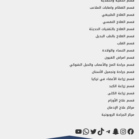
قسم الحمية والتغذية
قسم العظام واصابات الملاعب
قسم العلاج الطبيعي
قسم العلاج النفسي
قسم العلاج بالتقنيات الحديثة
قسم العلاج بالطب البديل
قسم القلب
قسم النساء والولادة
قسم امراض العيون
قسم جراحة المخ والأعصاب والحبل الشوكي
قسم جراحة وتجميل الأسنان
قسم زراعة الأعضاء في تركيا
قسم زراعة الكبد
قسم زراعة الكلى
قسم علاج الأورام
مراكز علاج الإدمان
مركز الجراحة الروبوتية
فيسبوك
سناب شات
إنستجرام
تيك توك
تيليجرام
تويتر
واتساب
يوتيوب