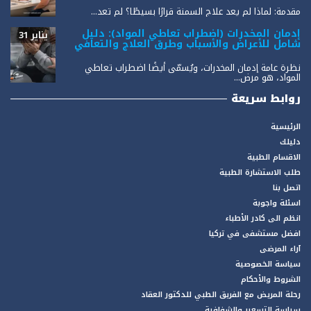
مقدمة: لماذا لم يعد علاج السمنة قرارًا بسيطًا؟ لم تعد...
إدمان المخدرات (اضطراب تعاطي المواد): دليل
يناير 31
شامل للأعراض والأسباب وطرق العلاج والتعافي
نظرة عامة إدمان المخدرات، ويُسمّى أيضًا اضطراب تعاطي
المواد، هو مرض...
روابط سريعة
الرئيسية
دليلك
الاقسام الطبية
طلب الاستشارة الطبية
اتصل بنا
اسئلة واجوبة
انظم الى كادر الأطباء
افضل مستشفى في تركيا
آراء المرضى
سياسة الخصوصية
الشروط والأحكام
رحلة المريض مع الفريق الطبي للدكتور العقاد
سياسة التسعير والشفافية