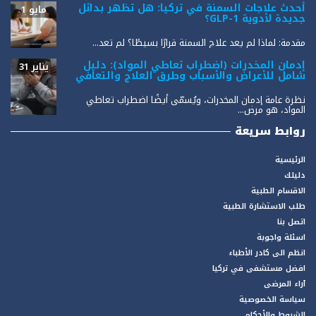
أحدث علاجات السمنة في تركيا: هل تظهر بدائل
مايو 1
جديدة لأدوية GLP-1؟
مقدمة: لماذا لم يعد علاج السمنة قرارًا بسيطًا؟ لم تعد...
إدمان المخدرات (اضطراب تعاطي المواد): دليل
يناير 31
شامل للأعراض والأسباب وطرق العلاج والتعافي
نظرة عامة إدمان المخدرات، ويُسمّى أيضًا اضطراب تعاطي
المواد، هو مرض...
روابط سريعة
الرئيسية
دليلك
الاقسام الطبية
طلب الاستشارة الطبية
اتصل بنا
اسئلة واجوبة
انظم الى كادر الأطباء
افضل مستشفى في تركيا
آراء المرضى
سياسة الخصوصية
الشروط والأحكام