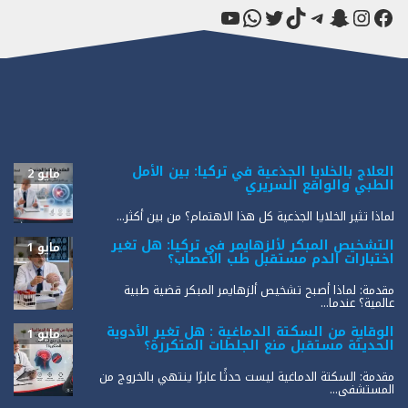
فيسبوك
سناب شات
إنستجرام
تيك توك
تيليجرام
تويتر
واتساب
يوتيوب
العلاج بالخلايا الجذعية في تركيا: بين الأمل
مايو 2
الطبي والواقع السريري
لماذا تثير الخلايا الجذعية كل هذا الاهتمام؟ من بين أكثر...
التشخيص المبكر لألزهايمر في تركيا: هل تغير
مايو 1
اختبارات الدم مستقبل طب الأعصاب؟
مقدمة: لماذا أصبح تشخيص ألزهايمر المبكر قضية طبية
عالمية؟ عندما...
الوقاية من السكتة الدماغية : هل تغير الأدوية
مايو 1
الحديثة مستقبل منع الجلطات المتكررة؟
مقدمة: السكتة الدماغية ليست حدثًا عابرًا ينتهي بالخروج من
المستشفى...