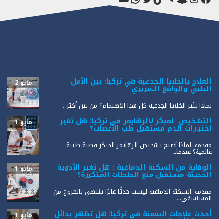
العلاج بالخلايا الجذعية في تركيا: بين الأمل
مايو 2
الطبي والواقع السريري
لماذا تثير الخلايا الجذعية كل هذا الاهتمام؟ من بين أكثر...
التشخيص المبكر لألزهايمر في تركيا: هل تغير
مايو 1
اختبارات الدم مستقبل طب الأعصاب؟
مقدمة: لماذا أصبح تشخيص ألزهايمر المبكر قضية طبية
عالمية؟ عندما...
الوقاية من السكتة الدماغية : هل تغير الأدوية
مايو 1
الحديثة مستقبل منع الجلطات المتكررة؟
مقدمة: السكتة الدماغية ليست حدثًا عابرًا ينتهي بالخروج من
المستشفى...
أحدث علاجات السمنة في تركيا: هل تظهر بدائل
مايو 1