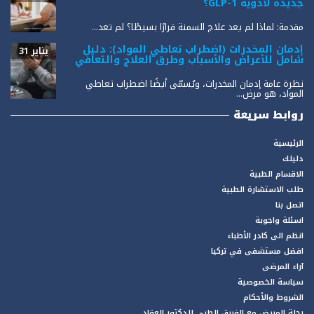
جديدة لأدوية GLP-1؟
مقدمة: لماذا لم يعد علاج السمنة قرارًا بسيطًا؟ لم تعد...
إدمان المخدرات (اضطراب تعاطي المواد): دليل
يناير 31
شامل للأعراض والأسباب وطرق العلاج والتعافي
نظرة عامة إدمان المخدرات، ويُسمّى أيضًا اضطراب تعاطي
المواد، هو مرض...
روابط سريعة
الرئيسية
دليلك
الاقسام الطبية
طلب الاستشارة الطبية
اتصل بنا
اسئلة واجوبة
انظم الى كادر الأطباء
افضل مستشفى في تركيا
آراء المرضى
سياسة الخصوصية
الشروط والأحكام
رحلة المريض مع الفريق الطبي للدكتور العقاد