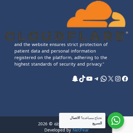
and the website ensures strict protection of
patient data and personal information
registered on the platform, adhering to the
highest standards of security and privacy."
فيسبوك
إكس
إنستجرام
واتساب
تيليجرام
تيك توك
يوتيوب
سناب شات
تحتاج مساعدة؟
الاتصال
جميع الحقوق محفوظة © 2026
السريع
Developed by
NetPear