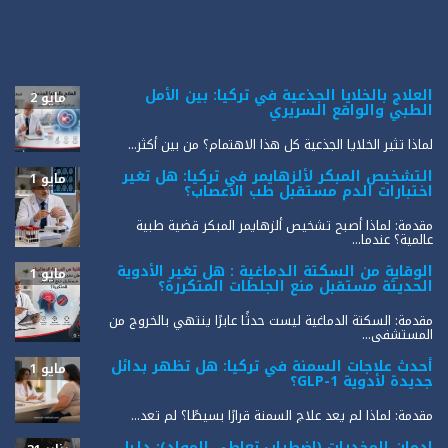
العلاج بالخلايا الجذعية في تركيا: بين الأمل
مايو 2
الطبي والواقع السريري
لماذا تثير الخلايا الجذعية كل هذا الاهتمام؟ من بين أكثر...
التشخيص المبكر لألزهايمر في تركيا: هل تغير
مايو 1
اختبارات الدم مستقبل طب الأعصاب؟
مقدمة: لماذا أصبح تشخيص ألزهايمر المبكر قضية طبية
عالمية؟ عندما...
الوقاية من السكتة الدماغية : هل تغير الأدوية
مايو 1
الحديثة مستقبل منع الجلطات المتكررة؟
مقدمة: السكتة الدماغية ليست حدثًا عابرًا ينتهي بالخروج من
المستشفى...
أحدث علاجات السمنة في تركيا: هل تظهر بدائل
مايو 1
جديدة لأدوية GLP-1؟
مقدمة: لماذا لم يعد علاج السمنة قرارًا بسيطًا؟ لم تعد...
إدمان المخدرات (اضطراب تعاطي المواد): دليل