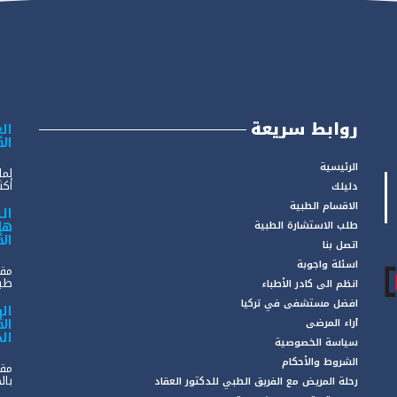
روابط سريعة
الع
ال
الرئيسية
لما
أكثر
دليلك
الاقسام الطبية
ال
هل
طلب الاستشارة الطبية
ال
اتصل بنا
اسئلة واجوبة
مقد
طبي
انظم الى كادر الأطباء
افضل مستشفى في تركيا
ال
ال
آراء المرضى
ال
سياسة الخصوصية
الشروط والأحكام
مقد
بال
رحلة المريض مع الفريق الطبي للدكتور العقاد