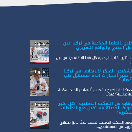
لاج بالخلايا الجذعية في تركيا: بين
مايو 2
أمل الطبي والواقع السريري
ذا تثير الخلايا الجذعية كل هذا الاهتمام؟ من بين
...
تشخيص المبكر لألزهايمر في تركيا:
مايو 1
 تغير اختبارات الدم مستقبل طب
أعصاب؟
مة: لماذا أصبح تشخيص ألزهايمر المبكر قضية
ة عالمية؟ عندما...
وقاية من السكتة الدماغية : هل تغير
مايو 1
أدوية الحديثة مستقبل منع الجلطات
متكررة؟
مة: السكتة الدماغية ليست حدثًا عابرًا ينتهي
خروج من المستشفى...