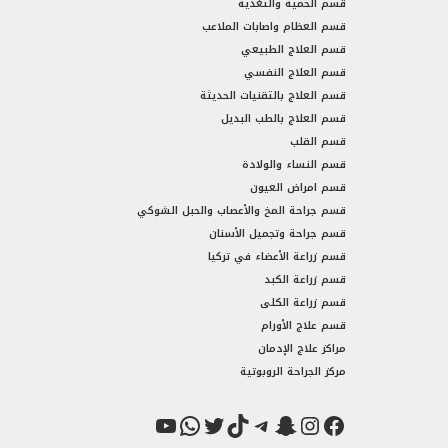
قسم الحمية والتغذية
قسم العظام واصابات الملاعب
قسم العلاج الطبيعي
قسم العلاج النفسي
قسم العلاج بالتقنيات الحديثة
قسم العلاج بالطب البديل
قسم القلب
قسم النساء والولادة
قسم امراض العيون
قسم جراحة المخ والأعصاب والحبل الشوكي
قسم جراحة وتجميل الأسنان
قسم زراعة الأعضاء في تركيا
قسم زراعة الكبد
قسم زراعة الكلى
قسم علاج الأورام
مراكز علاج الإدمان
مركز الجراحة الروبوتية
فيسبوك
سناب شات
إنستجرام
تيك توك
تيليجرام
تويتر
واتساب
يوتيوب