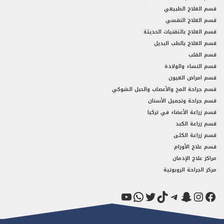
قسم العلاج الطبيعي
قسم العلاج النفسي
قسم العلاج بالتقنيات الحديثة
قسم العلاج بالطب البديل
قسم القلب
قسم النساء والولادة
قسم امراض العيون
قسم جراحة المخ والأعصاب والحبل الشوكي
قسم جراحة وتجميل الأسنان
قسم زراعة الأعضاء في تركيا
قسم زراعة الكبد
قسم زراعة الكلى
قسم علاج الأورام
مراكز علاج الإدمان
مركز الجراحة الروبوتية
فيسبوك
سناب شات
إنستجرام
تيك توك
تيليجرام
تويتر
واتساب
يوتيوب