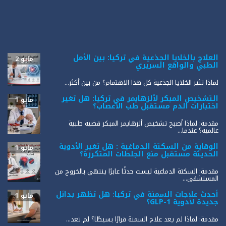
العلاج بالخلايا الجذعية في تركيا: بين الأمل
مايو 2
الطبي والواقع السريري
لماذا تثير الخلايا الجذعية كل هذا الاهتمام؟ من بين أكثر...
التشخيص المبكر لألزهايمر في تركيا: هل تغير
مايو 1
اختبارات الدم مستقبل طب الأعصاب؟
مقدمة: لماذا أصبح تشخيص ألزهايمر المبكر قضية طبية
عالمية؟ عندما...
الوقاية من السكتة الدماغية : هل تغير الأدوية
مايو 1
الحديثة مستقبل منع الجلطات المتكررة؟
مقدمة: السكتة الدماغية ليست حدثًا عابرًا ينتهي بالخروج من
المستشفى...
أحدث علاجات السمنة في تركيا: هل تظهر بدائل
مايو 1
جديدة لأدوية GLP-1؟
مقدمة: لماذا لم يعد علاج السمنة قرارًا بسيطًا؟ لم تعد...