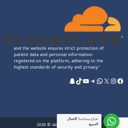
and the website ensures strict protection of
patient data and personal information
registered on the platform, adhering to the
highest standards of security and privacy."
فيسبوك
إكس
إنستجرام
واتساب
تيليجرام
تيك توك
يوتيوب
سناب شات
تحتاج مساعدة؟
الاتصال
جميع الحقوق محفوظة © 2026
السريع