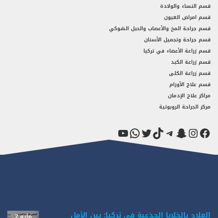
قسم النساء والولادة
قسم امراض العيون
قسم جراحة المخ والأعصاب والحبل الشوكي
قسم جراحة وتجميل الأسنان
قسم زراعة الأعضاء في تركيا
قسم زراعة الكبد
قسم زراعة الكلى
قسم علاج الأورام
مراكز علاج الإدمان
مركز الجراحة الروبوتية
فيسبوك
سناب شات
إنستجرام
تيك توك
تيليجرام
تويتر
واتساب
يوتيوب
العلاج بالخلايا الجذعية في تركيا: بين الأمل
مايو 2