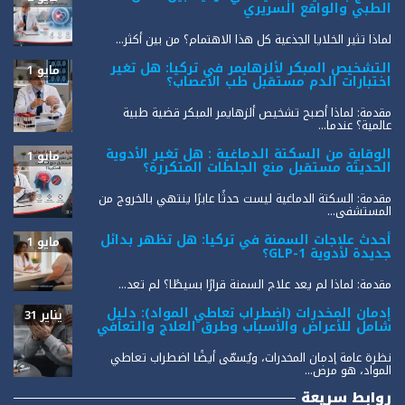
الطبي والواقع السريري
لماذا تثير الخلايا الجذعية كل هذا الاهتمام؟ من بين أكثر...
التشخيص المبكر لألزهايمر في تركيا: هل تغير
مايو 1
اختبارات الدم مستقبل طب الأعصاب؟
مقدمة: لماذا أصبح تشخيص ألزهايمر المبكر قضية طبية
عالمية؟ عندما...
الوقاية من السكتة الدماغية : هل تغير الأدوية
مايو 1
الحديثة مستقبل منع الجلطات المتكررة؟
مقدمة: السكتة الدماغية ليست حدثًا عابرًا ينتهي بالخروج من
المستشفى...
أحدث علاجات السمنة في تركيا: هل تظهر بدائل
مايو 1
جديدة لأدوية GLP-1؟
مقدمة: لماذا لم يعد علاج السمنة قرارًا بسيطًا؟ لم تعد...
إدمان المخدرات (اضطراب تعاطي المواد): دليل
يناير 31
شامل للأعراض والأسباب وطرق العلاج والتعافي
نظرة عامة إدمان المخدرات، ويُسمّى أيضًا اضطراب تعاطي
المواد، هو مرض...
روابط سريعة