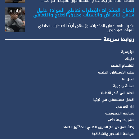
مقدمة: لماذا لم يعد علاج السمنة قرارًا بسيطًا؟ لم تعد...
إدمان المخدرات (اضطراب تعاطي المواد): دليل
يناير 31
شامل للأعراض والأسباب وطرق العلاج والتعافي
نظرة عامة إدمان المخدرات، ويُسمّى أيضًا اضطراب تعاطي
المواد، هو مرض...
روابط سريعة
الرئيسية
دليلك
الاقسام الطبية
طلب الاستشارة الطبية
اتصل بنا
اسئلة واجوبة
انظم الى كادر الأطباء
افضل مستشفى في تركيا
آراء المرضى
سياسة الخصوصية
الشروط والأحكام
رحلة المريض مع الفريق الطبي للدكتور العقاد
سياسة التسعير والشفافية