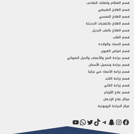
قسم العظام واصابات الملاعب
قسم العلاج الطبيعي
قسم العلاج النفسي
قسم العلاج بالتقنيات الحديثة
قسم العلاج بالطب البديل
قسم القلب
قسم النساء والولادة
قسم امراض العيون
قسم جراحة المخ والأعصاب والحبل الشوكي
قسم جراحة وتجميل الأسنان
قسم زراعة الأعضاء في تركيا
قسم زراعة الكبد
قسم زراعة الكلى
قسم علاج الأورام
مراكز علاج الإدمان
مركز الجراحة الروبوتية
فيسبوك
سناب شات
إنستجرام
تيك توك
تيليجرام
تويتر
واتساب
يوتيوب