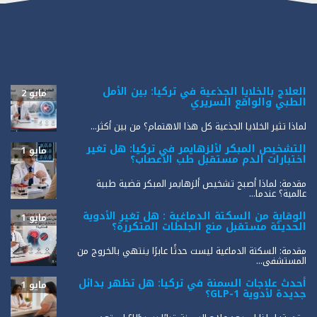
العلاج بالخلايا الجذعية في تركيا: بين الأمل
مايو 2
الطبي والواقع السريري
لماذا تثير الخلايا الجذعية كل هذا الاهتمام؟ من بين أكثر...
التشخيص المبكر لألزهايمر في تركيا: هل تغير
مايو 1
اختبارات الدم مستقبل طب الأعصاب؟
مقدمة: لماذا أصبح تشخيص ألزهايمر المبكر قضية طبية
عالمية؟ عندما...
الوقاية من السكتة الدماغية : هل تغير الأدوية
مايو 1
الحديثة مستقبل منع الجلطات المتكررة؟
مقدمة: السكتة الدماغية ليست حدثًا عابرًا ينتهي بالخروج من
المستشفى...
أحدث علاجات السمنة في تركيا: هل تظهر بدائل
مايو 1
جديدة لأدوية GLP-1؟