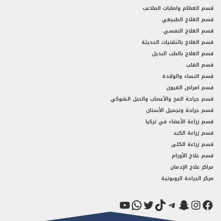
قسم العظام واصابات الملاعب
قسم العلاج الطبيعي
قسم العلاج النفسي
قسم العلاج بالتقنيات الحديثة
قسم العلاج بالطب البديل
قسم القلب
قسم النساء والولادة
قسم امراض العيون
قسم جراحة المخ والأعصاب والحبل الشوكي
قسم جراحة وتجميل الأسنان
قسم زراعة الأعضاء في تركيا
قسم زراعة الكبد
قسم زراعة الكلى
قسم علاج الأورام
مراكز علاج الإدمان
مركز الجراحة الروبوتية
فيسبوك
سناب شات
إنستجرام
تيك توك
تيليجرام
تويتر
واتساب
يوتيوب