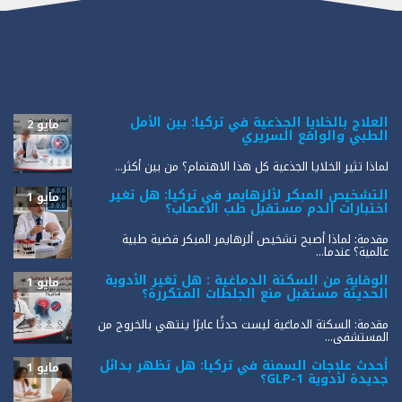
العلاج بالخلايا الجذعية في تركيا: بين الأمل
مايو 2
الطبي والواقع السريري
لماذا تثير الخلايا الجذعية كل هذا الاهتمام؟ من بين أكثر...
التشخيص المبكر لألزهايمر في تركيا: هل تغير
مايو 1
اختبارات الدم مستقبل طب الأعصاب؟
مقدمة: لماذا أصبح تشخيص ألزهايمر المبكر قضية طبية
عالمية؟ عندما...
الوقاية من السكتة الدماغية : هل تغير الأدوية
مايو 1
الحديثة مستقبل منع الجلطات المتكررة؟
مقدمة: السكتة الدماغية ليست حدثًا عابرًا ينتهي بالخروج من
المستشفى...
أحدث علاجات السمنة في تركيا: هل تظهر بدائل
مايو 1
جديدة لأدوية GLP-1؟