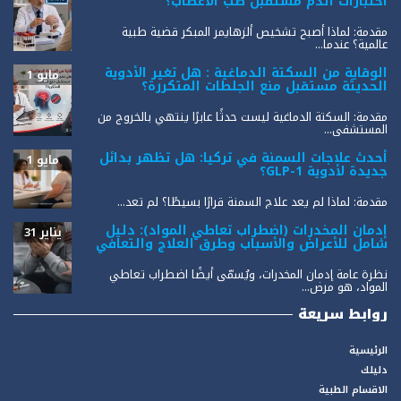
اختبارات الدم مستقبل طب الأعصاب؟
مقدمة: لماذا أصبح تشخيص ألزهايمر المبكر قضية طبية
عالمية؟ عندما...
الوقاية من السكتة الدماغية : هل تغير الأدوية
مايو 1
الحديثة مستقبل منع الجلطات المتكررة؟
مقدمة: السكتة الدماغية ليست حدثًا عابرًا ينتهي بالخروج من
المستشفى...
أحدث علاجات السمنة في تركيا: هل تظهر بدائل
مايو 1
جديدة لأدوية GLP-1؟
مقدمة: لماذا لم يعد علاج السمنة قرارًا بسيطًا؟ لم تعد...
إدمان المخدرات (اضطراب تعاطي المواد): دليل
يناير 31
شامل للأعراض والأسباب وطرق العلاج والتعافي
نظرة عامة إدمان المخدرات، ويُسمّى أيضًا اضطراب تعاطي
المواد، هو مرض...
روابط سريعة
الرئيسية
دليلك
الاقسام الطبية