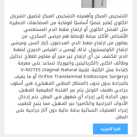
التشخيص المبكر وأهميته التشخيص المبكر لتضيق الشريان
الكلوي يُعتبر عنصرًا أساسيًا للوقاية من المضاعفات الخطيرة
مثل الفشل الكلوي أو ارتفاع ضغط الدم المستعصي.
الأشخاص الأكثر عرضة للإصابة هم مرضى السكري، من
يعانون من ارتفاع ضغط الدم، المدخنون، كبار السن، ومرضى
ارتفاع الكوليسترول. لذلك يُوصى بـ: القياس الدوري لضغط
الدم: للكشف عن أي ارتفاع غير مبرر أو مقاوم للعلاج. تحاليل
وظائف الكلى (الكرياتينين واليوريا): تساعد على معرفة
كفاءة عمل الكلية. تقنية V-NOTES (Vaginal Natural
Orifice Transluminal Endoscopic Surgery) أو ما يعرف
بالجراحة بدون ندوب (المنظار البطني المهبلي)، هي أسلوب
جراحي طفيف التوغل يتم عبر الفتحة الطبيعية للمهبل،
دون الحاجة إلى إجراء أي شقوق في البطن. يتم إدخال
الأدوات الجراحية والكاميرا عبر المهبل، مما يتيح للطبيب
إجراء العمليات النسائية بدقة عالية دون آثار جراحية على
البطن.
اقرا المزيد