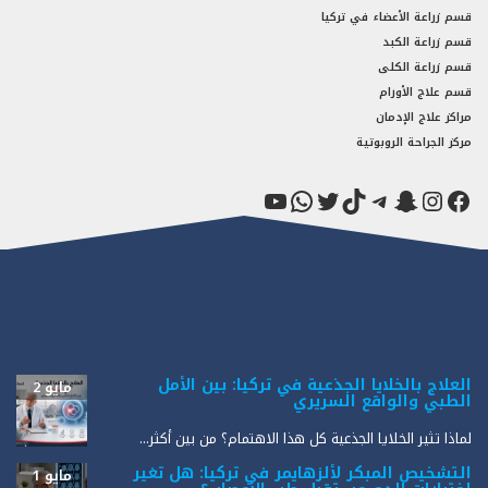
قسم زراعة الأعضاء في تركيا
قسم زراعة الكبد
قسم زراعة الكلى
قسم علاج الأورام
مراكز علاج الإدمان
مركز الجراحة الروبوتية
فيسبوك
سناب شات
إنستجرام
تيك توك
تيليجرام
تويتر
واتساب
يوتيوب
العلاج بالخلايا الجذعية في تركيا: بين الأمل
مايو 2
الطبي والواقع السريري
لماذا تثير الخلايا الجذعية كل هذا الاهتمام؟ من بين أكثر...
التشخيص المبكر لألزهايمر في تركيا: هل تغير
مايو 1