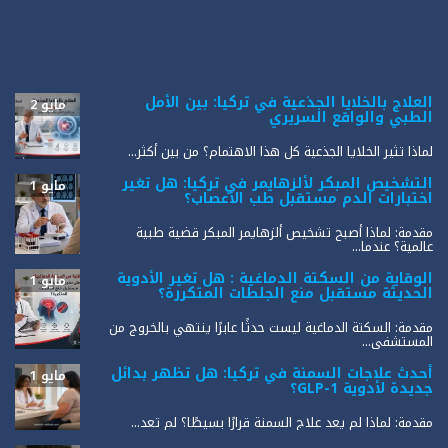
العلاج بالخلايا الجذعية في تركيا: بين الأمل
مايو 2
الطبي والواقع السريري
لماذا تثير الخلايا الجذعية كل هذا الاهتمام؟ من بين أكثر...
التشخيص المبكر لألزهايمر في تركيا: هل تغير
مايو 1
اختبارات الدم مستقبل طب الأعصاب؟
مقدمة: لماذا أصبح تشخيص ألزهايمر المبكر قضية طبية
عالمية؟ عندما...
الوقاية من السكتة الدماغية : هل تغير الأدوية
مايو 1
الحديثة مستقبل منع الجلطات المتكررة؟
مقدمة: السكتة الدماغية ليست حدثًا عابرًا ينتهي بالخروج من
المستشفى...
أحدث علاجات السمنة في تركيا: هل تظهر بدائل
مايو 1
جديدة لأدوية GLP-1؟
مقدمة: لماذا لم يعد علاج السمنة قرارًا بسيطًا؟ لم تعد...