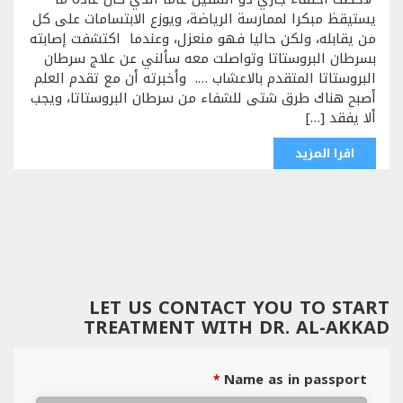
يستيقظ مبكرا لممارسة الرياضة، ويوزع الابتسامات على كل
من يقابله، ولكن حاليا فهو منعزل، وعندما اكتشفت إصابته
بسرطان البروستاتا وتواصلت معه سألني عن علاج سرطان
البروستاتا المتقدم بالاعشاب …. وأخبرته أن مع تقدم العلم
أصبح هناك طرق شتى للشفاء من سرطان البروستاتا، ويجب
ألا يفقد […]
اقرا المزيد
LET US CONTACT YOU TO START
TREATMENT WITH DR. AL-AKKAD
Name as in passport
*