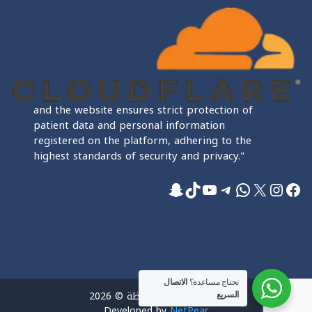
and the website ensures strict protection of
patient data and personal information
registered on the platform, adhering to the
highest standards of security and privacy."
فيسبوك
إكس
إنستجرام
واتساب
تيليجرام
تيك توك
يوتيوب
سناب شات
تحتاج مساعدة؟
الاتصال
جميع الحقوق محفوظة © 2026
السريع
Developed by
NetPear