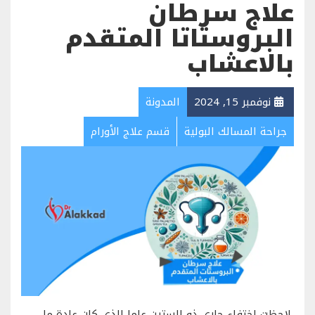
علاج سرطان
البروستاتا المتقدم
بالاعشاب
نوفمبر 15, 2024
المدونة
جراحة المسالك البولية
قسم علاج الأورام
لاحظت اختفاء جاري ذو الستين عاما الذي كان عادة ما