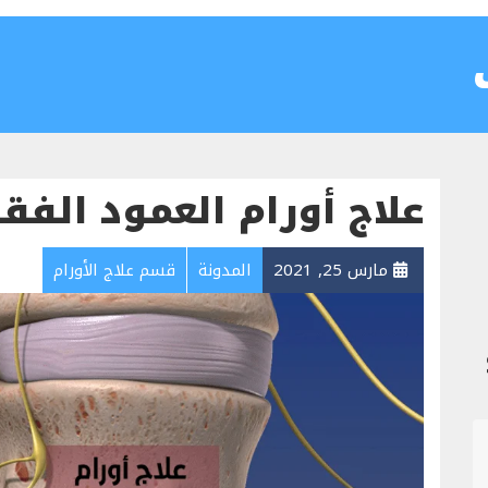
علاج أورام العمود الفق
مارس 25, 2021
المدونة
قسم علاج الأورام