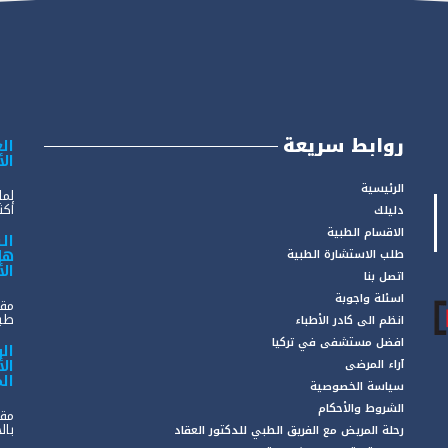
روابط سريعة
الع
ال
الرئيسية
لما
أكثر
دليلك
الاقسام الطبية
ال
هل
طلب الاستشارة الطبية
ال
اتصل بنا
اسئلة واجوبة
مقد
طبي
انظم الى كادر الأطباء
افضل مستشفى في تركيا
ال
ال
آراء المرضى
ال
سياسة الخصوصية
الشروط والأحكام
مقد
بال
رحلة المريض مع الفريق الطبي للدكتور العقاد