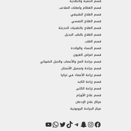
قسم الحمية والتغذية
قسم العظام واصابات الملاعب
قسم العلاج الطبيعي
قسم العلاج النفسي
قسم العلاج بالتقنيات الحديثة
قسم العلاج بالطب البديل
قسم القلب
قسم النساء والولادة
قسم امراض العيون
قسم جراحة المخ والأعصاب والحبل الشوكي
قسم جراحة وتجميل الأسنان
قسم زراعة الأعضاء في تركيا
قسم زراعة الكبد
قسم زراعة الكلى
قسم علاج الأورام
مراكز علاج الإدمان
مركز الجراحة الروبوتية
فيسبوك
سناب شات
إنستجرام
تيك توك
تيليجرام
تويتر
واتساب
يوتيوب