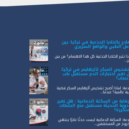
لاج بالخلايا الجذعية في تركيا: بين
مايو 2
أمل الطبي والواقع السريري
ذا تثير الخلايا الجذعية كل هذا الاهتمام؟ من بين
...
تشخيص المبكر لألزهايمر في تركيا:
مايو 1
 تغير اختبارات الدم مستقبل طب
أعصاب؟
مة: لماذا أصبح تشخيص ألزهايمر المبكر قضية
ة عالمية؟ عندما...
وقاية من السكتة الدماغية : هل تغير
مايو 1
أدوية الحديثة مستقبل منع الجلطات
متكررة؟
مة: السكتة الدماغية ليست حدثًا عابرًا ينتهي
خروج من المستشفى...