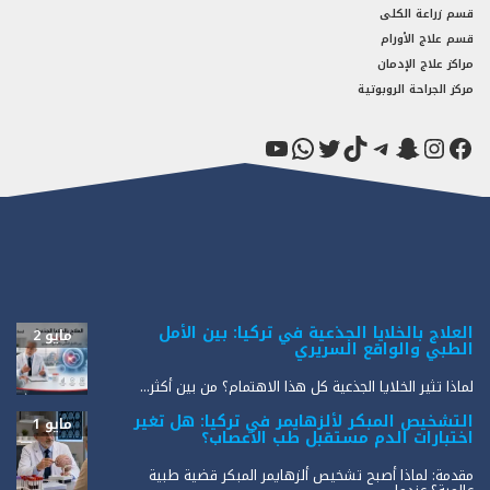
قسم زراعة الكلى
قسم علاج الأورام
مراكز علاج الإدمان
مركز الجراحة الروبوتية
فيسبوك
سناب شات
إنستجرام
تيك توك
تيليجرام
تويتر
واتساب
يوتيوب
العلاج بالخلايا الجذعية في تركيا: بين الأمل
مايو 2
الطبي والواقع السريري
لماذا تثير الخلايا الجذعية كل هذا الاهتمام؟ من بين أكثر...
التشخيص المبكر لألزهايمر في تركيا: هل تغير
مايو 1
اختبارات الدم مستقبل طب الأعصاب؟
مقدمة: لماذا أصبح تشخيص ألزهايمر المبكر قضية طبية