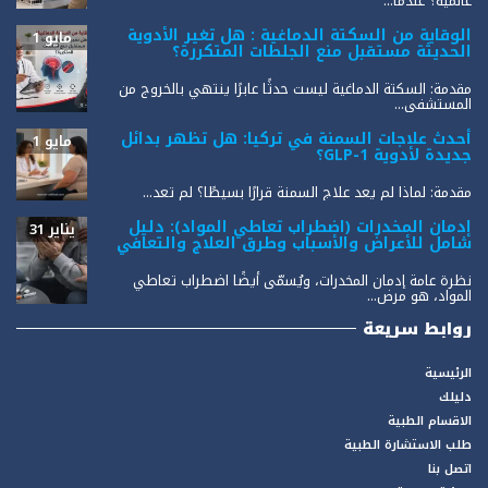
عالمية؟ عندما...
الوقاية من السكتة الدماغية : هل تغير الأدوية
مايو 1
الحديثة مستقبل منع الجلطات المتكررة؟
مقدمة: السكتة الدماغية ليست حدثًا عابرًا ينتهي بالخروج من
المستشفى...
أحدث علاجات السمنة في تركيا: هل تظهر بدائل
مايو 1
جديدة لأدوية GLP-1؟
مقدمة: لماذا لم يعد علاج السمنة قرارًا بسيطًا؟ لم تعد...
إدمان المخدرات (اضطراب تعاطي المواد): دليل
يناير 31
شامل للأعراض والأسباب وطرق العلاج والتعافي
نظرة عامة إدمان المخدرات، ويُسمّى أيضًا اضطراب تعاطي
المواد، هو مرض...
روابط سريعة
الرئيسية
دليلك
الاقسام الطبية
طلب الاستشارة الطبية
اتصل بنا