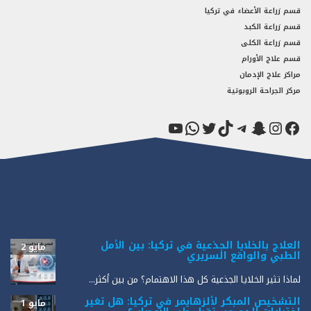
قسم زراعة الأعضاء في تركيا
قسم زراعة الكبد
قسم زراعة الكلى
قسم علاج الأورام
مراكز علاج الإدمان
مركز الجراحة الروبوتية
فيسبوك
سناب شات
إنستجرام
تيك توك
تيليجرام
تويتر
واتساب
يوتيوب
العلاج بالخلايا الجذعية في تركيا: بين الأمل
مايو 2
الطبي والواقع السريري
لماذا تثير الخلايا الجذعية كل هذا الاهتمام؟ من بين أكثر...
التشخيص المبكر لألزهايمر في تركيا: هل تغير
مايو 1