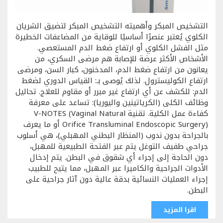
التشخيص المبكر وأهميته التشخيص المبكر لتضيق الشريان
الكلوي يُعتبر عنصرًا أساسيًا للوقاية من المضاعفات الخطيرة
مثل الفشل الكلوي أو ارتفاع ضغط الدم المستعصي.
الأشخاص الأكثر عرضة للإصابة هم مرضى السكري، من
يعانون من ارتفاع ضغط الدم، المدخنون، كبار السن، ومرضى
ارتفاع الكوليسترول. لذلك يُوصى بـ: القياس الدوري لضغط
الدم: للكشف عن أي ارتفاع غير مبرر أو مقاوم للعلاج. تحاليل
وظائف الكلى (الكرياتينين واليوريا): تساعد على معرفة
كفاءة عمل الكلية. تقنية V-NOTES (Vaginal Natural
Orifice Transluminal Endoscopic Surgery) أو ما يعرف
بالجراحة بدون ندوب (المنظار البطني المهبلي)، هي أسلوب
جراحي طفيف التوغل يتم عبر الفتحة الطبيعية للمهبل،
دون الحاجة إلى إجراء أي شقوق في البطن. يتم إدخال
الأدوات الجراحية والكاميرا عبر المهبل، مما يتيح للطبيب
إجراء العمليات النسائية بدقة عالية دون آثار جراحية على
البطن.
اقرا المزيد