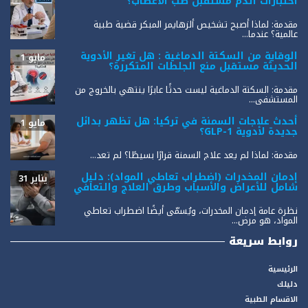
اختبارات الدم مستقبل طب الأعصاب؟
مقدمة: لماذا أصبح تشخيص ألزهايمر المبكر قضية طبية
عالمية؟ عندما...
الوقاية من السكتة الدماغية : هل تغير الأدوية
مايو 1
الحديثة مستقبل منع الجلطات المتكررة؟
مقدمة: السكتة الدماغية ليست حدثًا عابرًا ينتهي بالخروج من
المستشفى...
أحدث علاجات السمنة في تركيا: هل تظهر بدائل
مايو 1
جديدة لأدوية GLP-1؟
مقدمة: لماذا لم يعد علاج السمنة قرارًا بسيطًا؟ لم تعد...
إدمان المخدرات (اضطراب تعاطي المواد): دليل
يناير 31
شامل للأعراض والأسباب وطرق العلاج والتعافي
نظرة عامة إدمان المخدرات، ويُسمّى أيضًا اضطراب تعاطي
المواد، هو مرض...
روابط سريعة
الرئيسية
دليلك
الاقسام الطبية