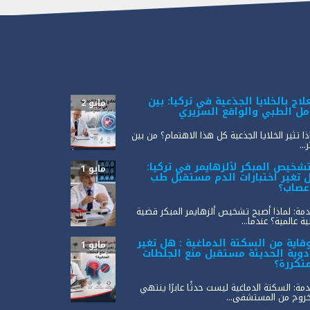
لاج بالخلايا الجذعية في تركيا: بين
مايو 2
أمل الطبي والواقع السريري
ذا تثير الخلايا الجذعية كل هذا الاهتمام؟ من بين
...
تشخيص المبكر لألزهايمر في تركيا:
مايو 1
 تغير اختبارات الدم مستقبل طب
أعصاب؟
مة: لماذا أصبح تشخيص ألزهايمر المبكر قضية
ة عالمية؟ عندما...
وقاية من السكتة الدماغية : هل تغير
مايو 1
أدوية الحديثة مستقبل منع الجلطات
متكررة؟
مة: السكتة الدماغية ليست حدثًا عابرًا ينتهي
خروج من المستشفى...