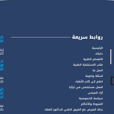
روابط سريعة
الع
ال
الرئيسية
لما
أكثر
دليلك
الاقسام الطبية
ال
هل
طلب الاستشارة الطبية
ال
اتصل بنا
اسئلة واجوبة
مقد
طبي
انظم الى كادر الأطباء
افضل مستشفى في تركيا
ال
ال
آراء المرضى
ال
سياسة الخصوصية
الشروط والأحكام
مقد
بال
رحلة المريض مع الفريق الطبي للدكتور العقاد