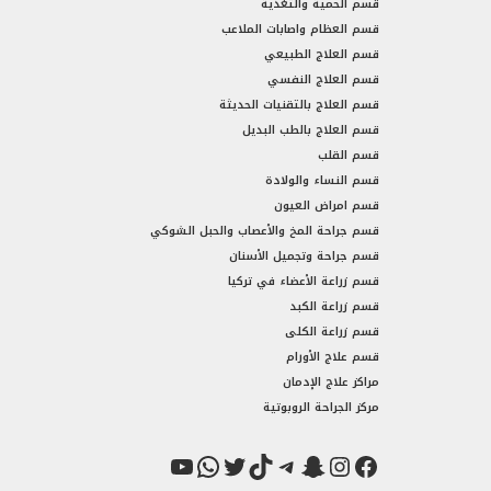
قسم الحمية والتغذية
قسم العظام واصابات الملاعب
قسم العلاج الطبيعي
قسم العلاج النفسي
قسم العلاج بالتقنيات الحديثة
قسم العلاج بالطب البديل
قسم القلب
قسم النساء والولادة
قسم امراض العيون
قسم جراحة المخ والأعصاب والحبل الشوكي
قسم جراحة وتجميل الأسنان
قسم زراعة الأعضاء في تركيا
قسم زراعة الكبد
قسم زراعة الكلى
قسم علاج الأورام
مراكز علاج الإدمان
مركز الجراحة الروبوتية
فيسبوك
سناب شات
إنستجرام
تيك توك
تيليجرام
تويتر
واتساب
يوتيوب