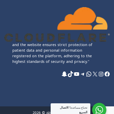
and the website ensures strict protection of
patient data and personal information
registered on the platform, adhering to the
highest standards of security and privacy."
فيسبوك
إكس
إنستجرام
واتساب
تيليجرام
تيك توك
يوتيوب
سناب شات
تحتاج مساعدة؟
الاتصال
جميع الحقوق محفوظة © 2026
السريع