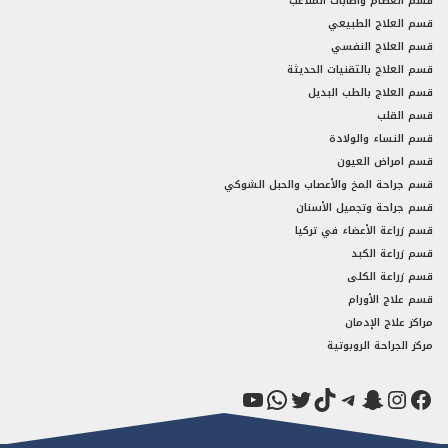
قسم العظام واصابات الملاعب
قسم العلاج الطبيعي
قسم العلاج النفسي
قسم العلاج بالتقنيات الحديثة
قسم العلاج بالطب البديل
قسم القلب
قسم النساء والولادة
قسم امراض العيون
قسم جراحة المخ والأعصاب والحبل الشوكي
قسم جراحة وتجميل الأسنان
قسم زراعة الأعضاء في تركيا
قسم زراعة الكبد
قسم زراعة الكلى
قسم علاج الأورام
مراكز علاج الإدمان
مركز الجراحة الروبوتية
فيسبوك
سناب شات
إنستجرام
تيك توك
تيليجرام
تويتر
واتساب
يوتيوب