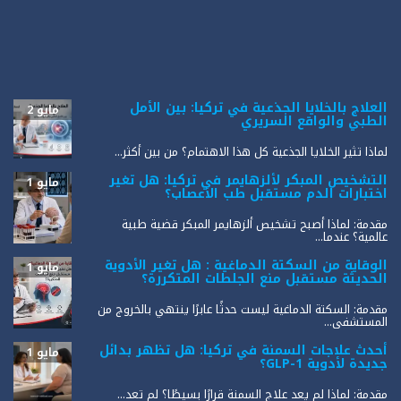
العلاج بالخلايا الجذعية في تركيا: بين الأمل
مايو 2
الطبي والواقع السريري
لماذا تثير الخلايا الجذعية كل هذا الاهتمام؟ من بين أكثر...
التشخيص المبكر لألزهايمر في تركيا: هل تغير
مايو 1
اختبارات الدم مستقبل طب الأعصاب؟
مقدمة: لماذا أصبح تشخيص ألزهايمر المبكر قضية طبية
عالمية؟ عندما...
الوقاية من السكتة الدماغية : هل تغير الأدوية
مايو 1
الحديثة مستقبل منع الجلطات المتكررة؟
مقدمة: السكتة الدماغية ليست حدثًا عابرًا ينتهي بالخروج من
المستشفى...
أحدث علاجات السمنة في تركيا: هل تظهر بدائل
مايو 1
جديدة لأدوية GLP-1؟
مقدمة: لماذا لم يعد علاج السمنة قرارًا بسيطًا؟ لم تعد...