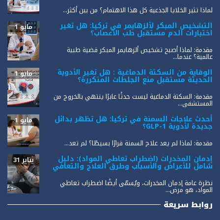
لماذا تثير الخلايا الجذعية كل هذا الاهتمام؟ من بين أكثر...
التشخيص المبكر لألزهايمر في تركيا: هل تغير
مايو 1
اختبارات الدم مستقبل طب الأعصاب؟
مقدمة: لماذا أصبح تشخيص ألزهايمر المبكر قضية طبية
عالمية؟ عندما...
الوقاية من السكتة الدماغية : هل تغير الأدوية
مايو 1
الحديثة مستقبل منع الجلطات المتكررة؟
مقدمة: السكتة الدماغية ليست حدثًا عابرًا ينتهي بالخروج من
المستشفى...
أحدث علاجات السمنة في تركيا: هل تظهر بدائل
مايو 1
جديدة لأدوية GLP-1؟
مقدمة: لماذا لم يعد علاج السمنة قرارًا بسيطًا؟ لم تعد...
إدمان المخدرات (اضطراب تعاطي المواد): دليل
يناير 31
شامل للأعراض والأسباب وطرق العلاج والتعافي
نظرة عامة إدمان المخدرات، ويُسمّى أيضًا اضطراب تعاطي
المواد، هو مرض...
روابط سريعة