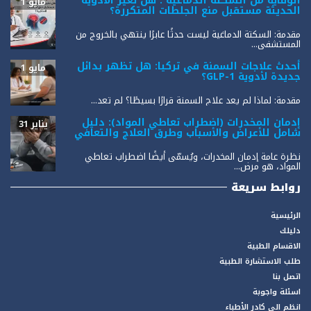
الوقاية من السكتة الدماغية : هل تغير الأدوية
مايو 1
الحديثة مستقبل منع الجلطات المتكررة؟
مقدمة: السكتة الدماغية ليست حدثًا عابرًا ينتهي بالخروج من
المستشفى...
أحدث علاجات السمنة في تركيا: هل تظهر بدائل
مايو 1
جديدة لأدوية GLP-1؟
مقدمة: لماذا لم يعد علاج السمنة قرارًا بسيطًا؟ لم تعد...
إدمان المخدرات (اضطراب تعاطي المواد): دليل
يناير 31
شامل للأعراض والأسباب وطرق العلاج والتعافي
نظرة عامة إدمان المخدرات، ويُسمّى أيضًا اضطراب تعاطي
المواد، هو مرض...
روابط سريعة
الرئيسية
دليلك
الاقسام الطبية
طلب الاستشارة الطبية
اتصل بنا
اسئلة واجوبة
انظم الى كادر الأطباء