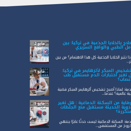
لاج بالخلايا الجذعية في تركيا: بين
مايو 2
أمل الطبي والواقع السريري
ذا تثير الخلايا الجذعية كل هذا الاهتمام؟ من بين
...
تشخيص المبكر لألزهايمر في تركيا:
مايو 1
 تغير اختبارات الدم مستقبل طب
أعصاب؟
مة: لماذا أصبح تشخيص ألزهايمر المبكر قضية
ة عالمية؟ عندما...
وقاية من السكتة الدماغية : هل تغير
مايو 1
أدوية الحديثة مستقبل منع الجلطات
متكررة؟
مة: السكتة الدماغية ليست حدثًا عابرًا ينتهي
خروج من المستشفى...