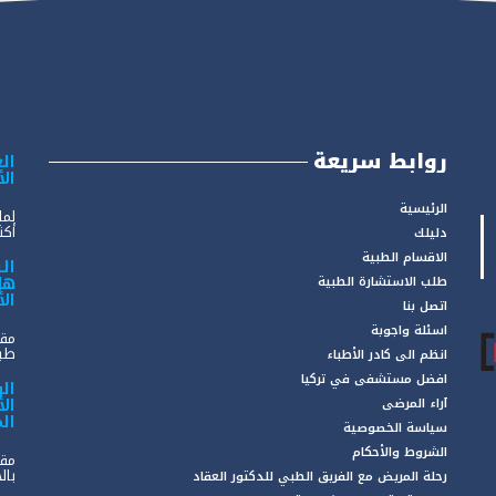
روابط سريعة
الع
ال
الرئيسية
لما
أكثر
دليلك
الاقسام الطبية
ال
هل
طلب الاستشارة الطبية
ال
اتصل بنا
اسئلة واجوبة
مقد
طبي
انظم الى كادر الأطباء
افضل مستشفى في تركيا
ال
ال
آراء المرضى
ال
سياسة الخصوصية
الشروط والأحكام
مقد
بال
رحلة المريض مع الفريق الطبي للدكتور العقاد