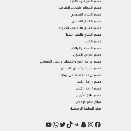
قسم الحمية والتغذية
قسم العظام واصابات الملاعب
قسم العلاج الطبيعي
قسم العلاج النفسي
قسم العلاج بالتقنيات الحديثة
قسم العلاج بالطب البديل
قسم القلب
قسم النساء والولادة
قسم امراض العيون
قسم جراحة المخ والأعصاب والحبل الشوكي
قسم جراحة وتجميل الأسنان
قسم زراعة الأعضاء في تركيا
قسم زراعة الكبد
قسم زراعة الكلى
قسم علاج الأورام
مراكز علاج الإدمان
مركز الجراحة الروبوتية
فيسبوك
سناب شات
إنستجرام
تيك توك
تيليجرام
تويتر
واتساب
يوتيوب