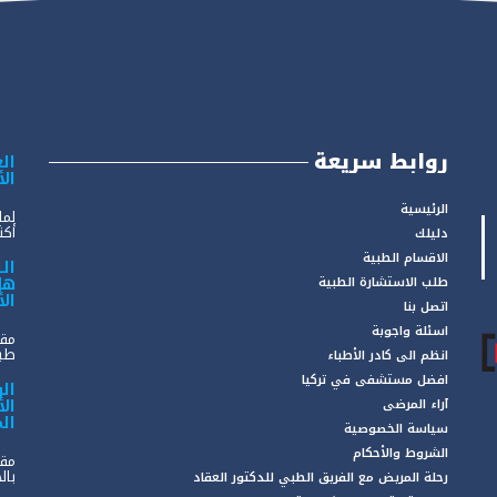
روابط سريعة
الع
ال
الرئيسية
لما
أكثر
دليلك
الاقسام الطبية
ال
هل
طلب الاستشارة الطبية
ال
اتصل بنا
اسئلة واجوبة
مقد
طبي
انظم الى كادر الأطباء
افضل مستشفى في تركيا
ال
ال
آراء المرضى
ال
سياسة الخصوصية
الشروط والأحكام
مقد
بال
رحلة المريض مع الفريق الطبي للدكتور العقاد