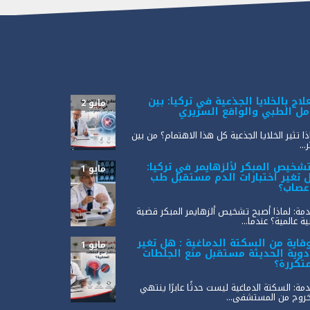
لاج بالخلايا الجذعية في تركيا: بين
مايو 2
أمل الطبي والواقع السريري
ذا تثير الخلايا الجذعية كل هذا الاهتمام؟ من بين
...
تشخيص المبكر لألزهايمر في تركيا:
مايو 1
 تغير اختبارات الدم مستقبل طب
أعصاب؟
مة: لماذا أصبح تشخيص ألزهايمر المبكر قضية
ة عالمية؟ عندما...
وقاية من السكتة الدماغية : هل تغير
مايو 1
أدوية الحديثة مستقبل منع الجلطات
متكررة؟
مة: السكتة الدماغية ليست حدثًا عابرًا ينتهي
خروج من المستشفى...