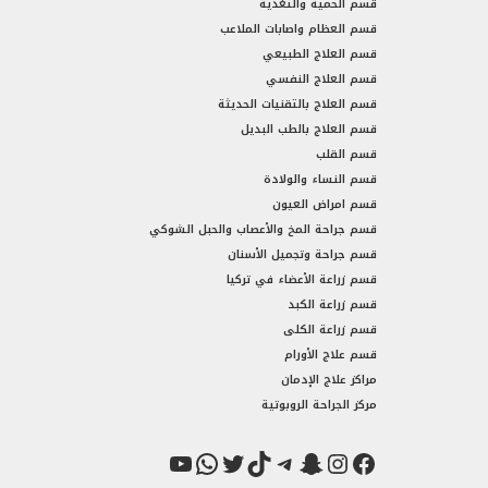
قسم الحمية والتغذية
قسم العظام واصابات الملاعب
قسم العلاج الطبيعي
قسم العلاج النفسي
قسم العلاج بالتقنيات الحديثة
قسم العلاج بالطب البديل
قسم القلب
قسم النساء والولادة
قسم امراض العيون
قسم جراحة المخ والأعصاب والحبل الشوكي
قسم جراحة وتجميل الأسنان
قسم زراعة الأعضاء في تركيا
قسم زراعة الكبد
قسم زراعة الكلى
قسم علاج الأورام
مراكز علاج الإدمان
مركز الجراحة الروبوتية
فيسبوك
سناب شات
إنستجرام
تيك توك
تيليجرام
تويتر
واتساب
يوتيوب