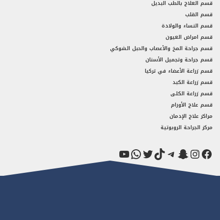
قسم العلاج بالطب البديل
قسم القلب
قسم النساء والولادة
قسم امراض العيون
قسم جراحة المخ والأعصاب والحبل الشوكي
قسم جراحة وتجميل الأسنان
قسم زراعة الأعضاء في تركيا
قسم زراعة الكبد
قسم زراعة الكلى
قسم علاج الأورام
مراكز علاج الإدمان
مركز الجراحة الروبوتية
فيسبوك
سناب شات
إنستجرام
تيك توك
تيليجرام
تويتر
واتساب
يوتيوب