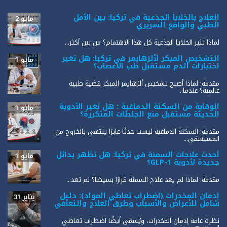
العلاج بالخلايا الجذعية في تركيا: بين الأمل
مايو 2
الطبي والواقع السريري
لماذا تثير الخلايا الجذعية كل هذا الاهتمام؟ من بين أكثر...
التشخيص المبكر لألزهايمر في تركيا: هل تغير
مايو 1
اختبارات الدم مستقبل طب الأعصاب؟
مقدمة: لماذا أصبح تشخيص ألزهايمر المبكر قضية طبية
عالمية؟ عندما...
الوقاية من السكتة الدماغية : هل تغير الأدوية
مايو 1
الحديثة مستقبل منع الجلطات المتكررة؟
مقدمة: السكتة الدماغية ليست حدثًا عابرًا ينتهي بالخروج من
المستشفى...
أحدث علاجات السمنة في تركيا: هل تظهر بدائل
مايو 1
جديدة لأدوية GLP-1؟
مقدمة: لماذا لم يعد علاج السمنة قرارًا بسيطًا؟ لم تعد...
إدمان المخدرات (اضطراب تعاطي المواد): دليل
يناير 31
شامل للأعراض والأسباب وطرق العلاج والتعافي
نظرة عامة إدمان المخدرات، ويُسمّى أيضًا اضطراب تعاطي