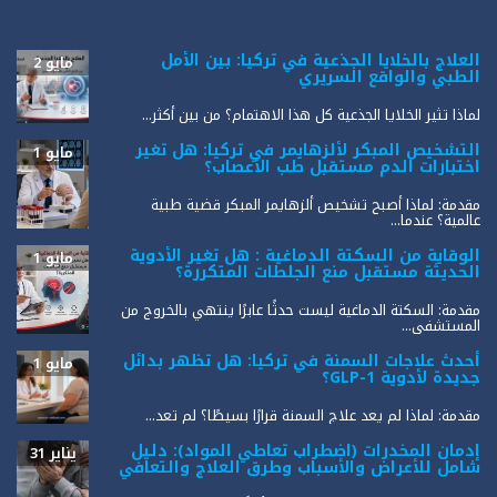
العلاج بالخلايا الجذعية في تركيا: بين الأمل
مايو 2
الطبي والواقع السريري
لماذا تثير الخلايا الجذعية كل هذا الاهتمام؟ من بين أكثر...
التشخيص المبكر لألزهايمر في تركيا: هل تغير
مايو 1
اختبارات الدم مستقبل طب الأعصاب؟
مقدمة: لماذا أصبح تشخيص ألزهايمر المبكر قضية طبية
عالمية؟ عندما...
الوقاية من السكتة الدماغية : هل تغير الأدوية
مايو 1
الحديثة مستقبل منع الجلطات المتكررة؟
مقدمة: السكتة الدماغية ليست حدثًا عابرًا ينتهي بالخروج من
المستشفى...
أحدث علاجات السمنة في تركيا: هل تظهر بدائل
مايو 1
جديدة لأدوية GLP-1؟
مقدمة: لماذا لم يعد علاج السمنة قرارًا بسيطًا؟ لم تعد...
إدمان المخدرات (اضطراب تعاطي المواد): دليل
يناير 31
شامل للأعراض والأسباب وطرق العلاج والتعافي