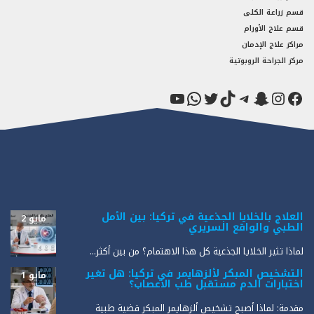
قسم زراعة الكلى
قسم علاج الأورام
مراكز علاج الإدمان
مركز الجراحة الروبوتية
فيسبوك
سناب شات
إنستجرام
تيك توك
تيليجرام
تويتر
واتساب
يوتيوب
العلاج بالخلايا الجذعية في تركيا: بين الأمل
مايو 2
الطبي والواقع السريري
لماذا تثير الخلايا الجذعية كل هذا الاهتمام؟ من بين أكثر...
التشخيص المبكر لألزهايمر في تركيا: هل تغير
مايو 1
اختبارات الدم مستقبل طب الأعصاب؟
مقدمة: لماذا أصبح تشخيص ألزهايمر المبكر قضية طبية