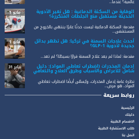
عالمية؟ عندما...
الوقاية من السكتة الدماغية : هل تغير الأدوية
مايو 1
الحديثة مستقبل منع الجلطات المتكررة؟
مقدمة: السكتة الدماغية ليست حدثًا عابرًا ينتهي بالخروج من
المستشفى...
أحدث علاجات السمنة في تركيا: هل تظهر بدائل
مايو 1
جديدة لأدوية GLP-1؟
مقدمة: لماذا لم يعد علاج السمنة قرارًا بسيطًا؟ لم تعد...
إدمان المخدرات (اضطراب تعاطي المواد): دليل
يناير 31
شامل للأعراض والأسباب وطرق العلاج والتعافي
نظرة عامة إدمان المخدرات، ويُسمّى أيضًا اضطراب تعاطي
المواد، هو مرض...
روابط سريعة
الرئيسية
دليلك
الاقسام الطبية
طلب الاستشارة الطبية
اتصل بنا