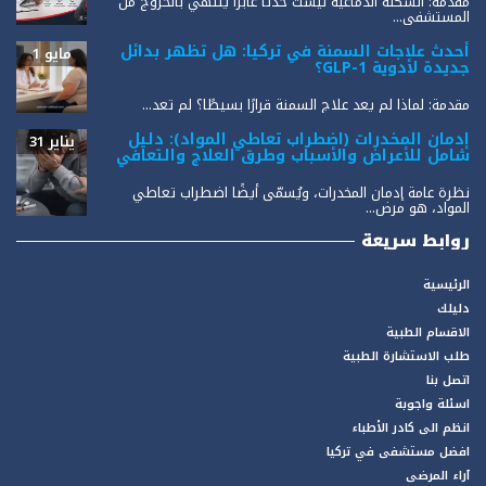
مقدمة: السكتة الدماغية ليست حدثًا عابرًا ينتهي بالخروج من
المستشفى...
أحدث علاجات السمنة في تركيا: هل تظهر بدائل
مايو 1
جديدة لأدوية GLP-1؟
مقدمة: لماذا لم يعد علاج السمنة قرارًا بسيطًا؟ لم تعد...
إدمان المخدرات (اضطراب تعاطي المواد): دليل
يناير 31
شامل للأعراض والأسباب وطرق العلاج والتعافي
نظرة عامة إدمان المخدرات، ويُسمّى أيضًا اضطراب تعاطي
المواد، هو مرض...
روابط سريعة
الرئيسية
دليلك
الاقسام الطبية
طلب الاستشارة الطبية
اتصل بنا
اسئلة واجوبة
انظم الى كادر الأطباء
افضل مستشفى في تركيا
آراء المرضى