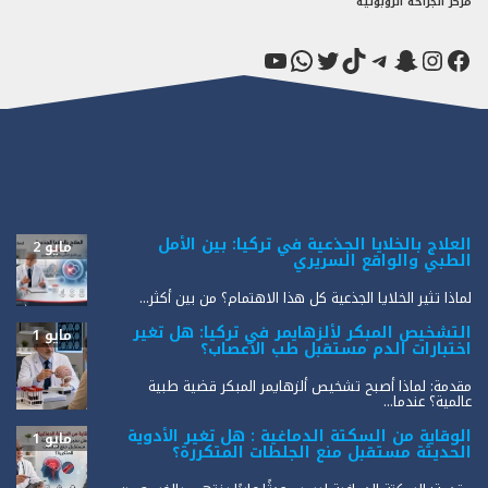
مركز الجراحة الروبوتية
فيسبوك
سناب شات
إنستجرام
تيك توك
تيليجرام
تويتر
واتساب
يوتيوب
العلاج بالخلايا الجذعية في تركيا: بين الأمل
مايو 2
الطبي والواقع السريري
لماذا تثير الخلايا الجذعية كل هذا الاهتمام؟ من بين أكثر...
التشخيص المبكر لألزهايمر في تركيا: هل تغير
مايو 1
اختبارات الدم مستقبل طب الأعصاب؟
مقدمة: لماذا أصبح تشخيص ألزهايمر المبكر قضية طبية
عالمية؟ عندما...
الوقاية من السكتة الدماغية : هل تغير الأدوية
مايو 1
الحديثة مستقبل منع الجلطات المتكررة؟