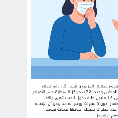
ع قدوم شهري الخريف والشتاء كل عام، يُصاب
لماضي وحده، قدّرت مراكز السيطرة على الأمراض
والوقاية منها (CDC) أن الإنفلونزا تسببت بما بين 600 ألف إلى 1.3 مليون حالة دخول للمستشفى وآلاف
الوفيات، وكانت النسب الأعلى بين البالغين فوق 65 عامًا والأطفال دون 5 سنوات. ورغم أنه قد يبدو أن الإصابة
اك عدة خطوات يمكنك اتخاذها لحماية نفسك
م الإنفلونزا: