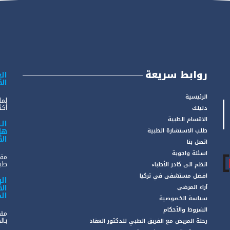
روابط سريعة
الع
ال
الرئيسية
لما
أكثر
دليلك
الاقسام الطبية
ال
هل
طلب الاستشارة الطبية
ال
اتصل بنا
اسئلة واجوبة
مقد
طبي
انظم الى كادر الأطباء
افضل مستشفى في تركيا
ال
ال
آراء المرضى
ال
سياسة الخصوصية
الشروط والأحكام
مقد
بال
رحلة المريض مع الفريق الطبي للدكتور العقاد