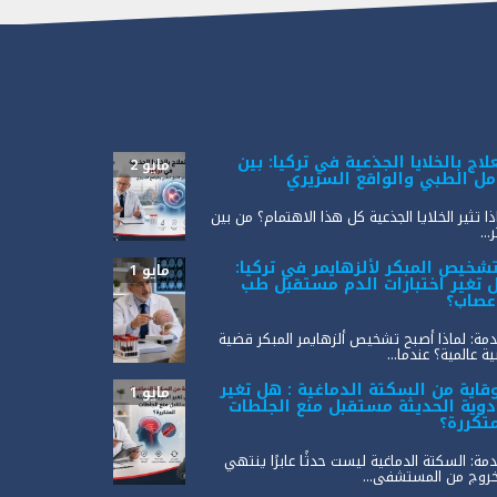
لاج بالخلايا الجذعية في تركيا: بين
مايو 2
أمل الطبي والواقع السريري
ذا تثير الخلايا الجذعية كل هذا الاهتمام؟ من بين
...
تشخيص المبكر لألزهايمر في تركيا:
مايو 1
 تغير اختبارات الدم مستقبل طب
أعصاب؟
مة: لماذا أصبح تشخيص ألزهايمر المبكر قضية
ة عالمية؟ عندما...
وقاية من السكتة الدماغية : هل تغير
مايو 1
أدوية الحديثة مستقبل منع الجلطات
متكررة؟
مة: السكتة الدماغية ليست حدثًا عابرًا ينتهي
خروج من المستشفى...