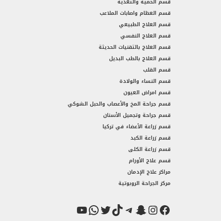
قسم الحمية والتغذية
قسم العظام واصابات الملاعب
قسم العلاج الطبيعي
قسم العلاج النفسي
قسم العلاج بالتقنيات الحديثة
قسم العلاج بالطب البديل
قسم القلب
قسم النساء والولادة
قسم امراض العيون
قسم جراحة المخ والأعصاب والحبل الشوكي
قسم جراحة وتجميل الأسنان
قسم زراعة الأعضاء في تركيا
قسم زراعة الكبد
قسم زراعة الكلى
قسم علاج الأورام
مراكز علاج الإدمان
مركز الجراحة الروبوتية
فيسبوك
سناب شات
إنستجرام
تيك توك
تيليجرام
تويتر
واتساب
يوتيوب