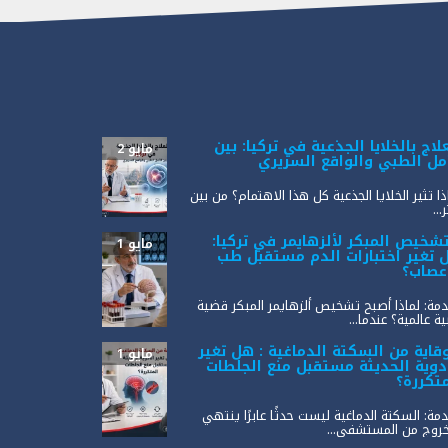
لاج بالخلايا الجذعية في تركيا: بين
مايو 2
أمل الطبي والواقع السريري
ذا تثير الخلايا الجذعية كل هذا الاهتمام؟ من بين
...
تشخيص المبكر لألزهايمر في تركيا:
مايو 1
 تغير اختبارات الدم مستقبل طب
أعصاب؟
مة: لماذا أصبح تشخيص ألزهايمر المبكر قضية
ة عالمية؟ عندما...
وقاية من السكتة الدماغية : هل تغير
مايو 1
أدوية الحديثة مستقبل منع الجلطات
متكررة؟
مة: السكتة الدماغية ليست حدثًا عابرًا ينتهي
خروج من المستشفى...