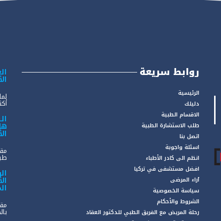
روابط سريعة
الع
ال
الرئيسية
لما
أكثر
دليلك
الاقسام الطبية
ال
هل
طلب الاستشارة الطبية
ال
اتصل بنا
اسئلة واجوبة
مقد
طبي
انظم الى كادر الأطباء
افضل مستشفى في تركيا
ال
ال
آراء المرضى
ال
سياسة الخصوصية
الشروط والأحكام
مقد
بال
رحلة المريض مع الفريق الطبي للدكتور العقاد