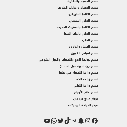
قسم الحمية والتغذية
قسم العظام واصابات الملاعب
قسم العلاج الطبيعي
قسم العلاج النفسي
قسم العلاج بالتقنيات الحديثة
قسم العلاج بالطب البديل
قسم القلب
قسم النساء والولادة
قسم امراض العيون
قسم جراحة المخ والأعصاب والحبل الشوكي
قسم جراحة وتجميل الأسنان
قسم زراعة الأعضاء في تركيا
قسم زراعة الكبد
قسم زراعة الكلى
قسم علاج الأورام
مراكز علاج الإدمان
مركز الجراحة الروبوتية
فيسبوك
سناب شات
إنستجرام
تيك توك
تيليجرام
تويتر
واتساب
يوتيوب