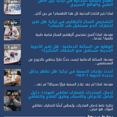
العلاج بالخلايا الجذعية في تركيا: بين الأمل
مايو 2
الطبي والواقع السريري
لماذا تثير الخلايا الجذعية كل هذا الاهتمام؟ من بين أكثر...
التشخيص المبكر لألزهايمر في تركيا: هل تغير
مايو 1
اختبارات الدم مستقبل طب الأعصاب؟
مقدمة: لماذا أصبح تشخيص ألزهايمر المبكر قضية طبية
عالمية؟ عندما...
الوقاية من السكتة الدماغية : هل تغير الأدوية
مايو 1
الحديثة مستقبل منع الجلطات المتكررة؟
مقدمة: السكتة الدماغية ليست حدثًا عابرًا ينتهي بالخروج من
المستشفى...
أحدث علاجات السمنة في تركيا: هل تظهر بدائل
مايو 1
جديدة لأدوية GLP-1؟
مقدمة: لماذا لم يعد علاج السمنة قرارًا بسيطًا؟ لم تعد...
إدمان المخدرات (اضطراب تعاطي المواد): دليل
يناير 31
شامل للأعراض والأسباب وطرق العلاج والتعافي
نظرة عامة إدمان المخدرات، ويُسمّى أيضًا اضطراب تعاطي
المواد، هو مرض...
روابط سريعة