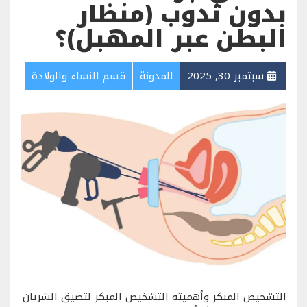
بدون ندوب (منظار
البطن عبر المهبل)؟
سبتمبر 30, 2025
المدونة
قسم النساء والولادة
التشخيص المبكر وأهميته التشخيص المبكر لتضيق الشريان