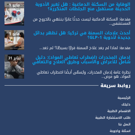
الوقاية من السكتة الدماغية : هل تغير الأدوية
مايو 1
الحديثة مستقبل منع الجلطات المتكررة؟
مقدمة: السكتة الدماغية ليست حدثًا عابرًا ينتهي بالخروج من
المستشفى...
أحدث علاجات السمنة في تركيا: هل تظهر بدائل
مايو 1
جديدة لأدوية GLP-1؟
مقدمة: لماذا لم يعد علاج السمنة قرارًا بسيطًا؟ لم تعد...
إدمان المخدرات (اضطراب تعاطي المواد): دليل
يناير 31
شامل للأعراض والأسباب وطرق العلاج والتعافي
نظرة عامة إدمان المخدرات، ويُسمّى أيضًا اضطراب تعاطي
المواد، هو مرض...
روابط سريعة
الرئيسية
دليلك
الاقسام الطبية
طلب الاستشارة الطبية
اتصل بنا
اسئلة واجوبة