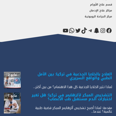
قسم علاج الأورام
مراكز علاج الإدمان
مركز الجراحة الروبوتية
فيسبوك
سناب شات
إنستجرام
تيك توك
تيليجرام
تويتر
واتساب
يوتيوب
العلاج بالخلايا الجذعية في تركيا: بين الأمل
مايو 2
الطبي والواقع السريري
لماذا تثير الخلايا الجذعية كل هذا الاهتمام؟ من بين أكثر...
التشخيص المبكر لألزهايمر في تركيا: هل تغير
مايو 1
اختبارات الدم مستقبل طب الأعصاب؟
مقدمة: لماذا أصبح تشخيص ألزهايمر المبكر قضية طبية
عالمية؟ عندما...