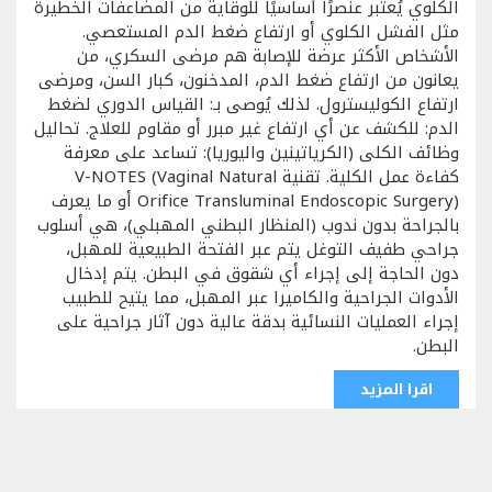
الكلوي يُعتبر عنصرًا أساسيًا للوقاية من المضاعفات الخطيرة
مثل الفشل الكلوي أو ارتفاع ضغط الدم المستعصي.
الأشخاص الأكثر عرضة للإصابة هم مرضى السكري، من
يعانون من ارتفاع ضغط الدم، المدخنون، كبار السن، ومرضى
ارتفاع الكوليسترول. لذلك يُوصى بـ: القياس الدوري لضغط
الدم: للكشف عن أي ارتفاع غير مبرر أو مقاوم للعلاج. تحاليل
وظائف الكلى (الكرياتينين واليوريا): تساعد على معرفة
كفاءة عمل الكلية. تقنية V-NOTES (Vaginal Natural
Orifice Transluminal Endoscopic Surgery) أو ما يعرف
بالجراحة بدون ندوب (المنظار البطني المهبلي)، هي أسلوب
جراحي طفيف التوغل يتم عبر الفتحة الطبيعية للمهبل،
دون الحاجة إلى إجراء أي شقوق في البطن. يتم إدخال
الأدوات الجراحية والكاميرا عبر المهبل، مما يتيح للطبيب
إجراء العمليات النسائية بدقة عالية دون آثار جراحية على
البطن.
اقرا المزيد