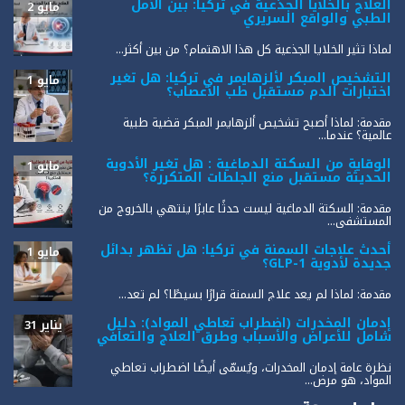
العلاج بالخلايا الجذعية في تركيا: بين الأمل
مايو 2
الطبي والواقع السريري
لماذا تثير الخلايا الجذعية كل هذا الاهتمام؟ من بين أكثر...
التشخيص المبكر لألزهايمر في تركيا: هل تغير
مايو 1
اختبارات الدم مستقبل طب الأعصاب؟
مقدمة: لماذا أصبح تشخيص ألزهايمر المبكر قضية طبية
عالمية؟ عندما...
الوقاية من السكتة الدماغية : هل تغير الأدوية
مايو 1
الحديثة مستقبل منع الجلطات المتكررة؟
مقدمة: السكتة الدماغية ليست حدثًا عابرًا ينتهي بالخروج من
المستشفى...
أحدث علاجات السمنة في تركيا: هل تظهر بدائل
مايو 1
جديدة لأدوية GLP-1؟
مقدمة: لماذا لم يعد علاج السمنة قرارًا بسيطًا؟ لم تعد...
إدمان المخدرات (اضطراب تعاطي المواد): دليل
يناير 31
شامل للأعراض والأسباب وطرق العلاج والتعافي
نظرة عامة إدمان المخدرات، ويُسمّى أيضًا اضطراب تعاطي
المواد، هو مرض...